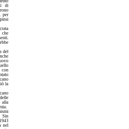
rtito
i di
arono
, per
pinsi
crata
e che
enti.
rebbe
a del
anche
uovo
uello
e con
ntato
icano
iò la
icano
elle
 alla
mia.
nismi
. Sin
 1943
a nel