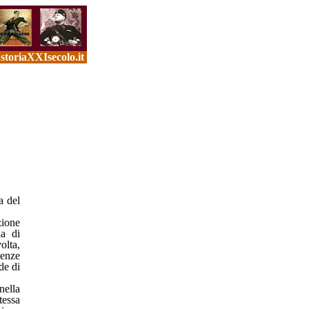
toriaXXIsecolo.it
a del
zione
la di
olta,
uenze
de di
nella
tessa