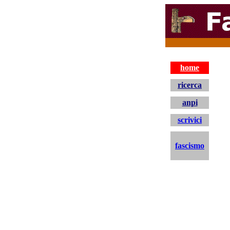
home
ricerca
anpi
scrivici
fascismo