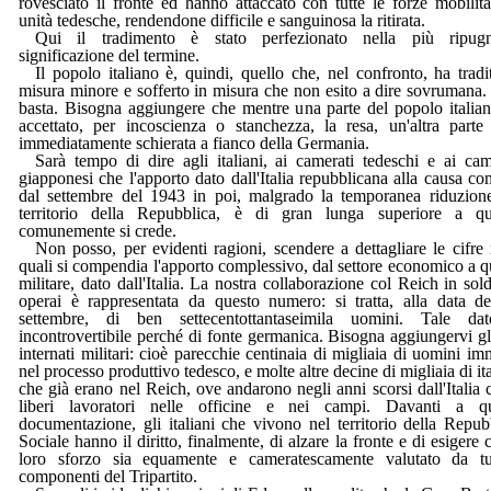
rovesciato il fronte ed hanno attaccato con tutte le forze mobilita
unità tedesche, rendendone difficile e sanguinosa la ritirata.
Qui il tradimento è stato perfezionato nella più ripugn
significazione del termine.
Il popolo italiano è, quindi, quello che, nel confronto, ha tradi
misura minore e sofferto in misura che non esito a dire sovrumana
basta. Bisogna aggiungere che mentre una parte del popolo italia
accettato, per incoscienza o stanchezza, la resa, un'altra parte
immediatamente schierata a fianco della Germania.
Sarà tempo di dire agli italiani, ai camerati tedeschi e ai cam
giapponesi che l'apporto dato dall'Italia repubblicana alla causa c
dal settembre del 1943 in poi, malgrado la temporanea riduzion
territorio della Repubblica, è di gran lunga superiore a qu
comunemente si crede.
Non posso, per evidenti ragioni, scendere a dettagliare le cifre 
quali si compendia l'apporto complessivo, dal settore economico a q
militare, dato dall'Italia. La nostra collaborazione col Reich in sold
operai è rappresentata da questo numero: si tratta, alla data d
settembre, di ben settecentottantaseimila uomini. Tale da
incontrovertibile perché di fonte germanica. Bisogna aggiungervi gl
internati militari: cioè parecchie centinaia di migliaia di uomini im
nel processo produttivo tedesco, e molte altre decine di migliaia di ita
che già erano nel Reich, ove andarono negli anni scorsi dall'Italia
liberi lavoratori nelle officine e nei campi. Davanti a qu
documentazione, gli italiani che vivono nel territorio della Repub
Sociale hanno il diritto, finalmente, di alzare la fronte e di esigere c
loro sforzo sia equamente e cameratescamente valutato da tu
componenti del Tripartito.