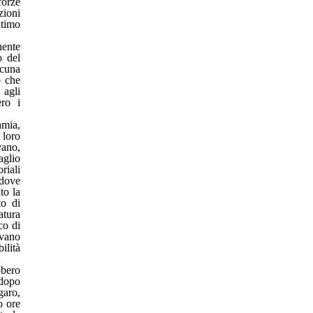
forze
zioni
ltimo
nente
o del
lcuna
o che
 agli
ero i
amia,
 loro
vano,
aglio
riali
 dove
to la
to di
atura
co di
avano
ilità
bbero
 dopo
garo,
o ore