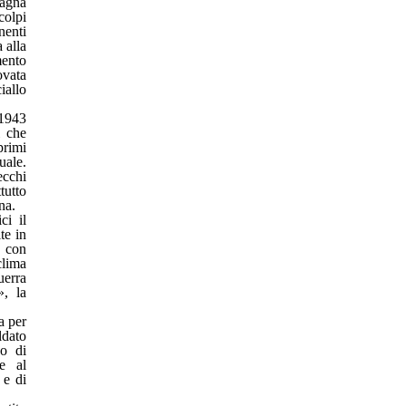
tagna
colpi
nenti
 alla
mento
ovata
iallo
 1943
i che
primi
uale.
ecchi
tutto
na.
ci il
te in
a con
clima
uerra
», la
a per
ldato
o di
ne al
 e di