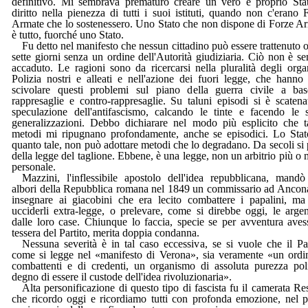
definitivo. Mi sembrava prematuro creare un vero e proprio Sta
diritto nella pienezza di tutti i suoi istituti, quando non c'erano 
Armate che lo sostenessero. Uno Stato che non dispone di Forze A
è tutto, fuorché uno Stato.
Fu detto nel manifesto che nessun cittadino può essere trattenuto ol
sette giorni senza un ordine dell'Autorità giudiziaria. Ciò non è s
accaduto. Le ragioni sono da ricercarsi nella pluralità degli orga
Polizia nostri e alleati e nell'azione dei fuori legge, che hanno 
scivolare questi problemi sul piano della guerra civile a ba
rappresaglie e contro-rappresaglie. Su taluni episodi si è scatena
speculazione dell'antifascismo, calcando le tinte e facendo le s
generalizzazioni. Debbo dichiarare nel modo più esplicito che t
metodi mi ripugnano profondamente, anche se episodici. Lo Stat
quanto tale, non può adottare metodi che lo degradano. Da secoli si 
della legge del taglione. Ebbene, è una legge, non un arbitrio più o
personale.
Mazzini, l'inflessibile apostolo dell'idea repubblicana, mandò
albori della Repubblica romana nel 1849 un commissario ad Ancon
insegnare ai giacobini che era lecito combattere i papalini, m
ucciderli extra-legge, o prelevare, come si direbbe oggi, le argen
dalle loro case. Chiunque lo faccia, specie se per avventura aves
tessera del Partito, merita doppia condanna.
Nessuna severità è in tal caso eccessiva, se si vuole che il Par
come si legge nel «manifesto di Verona», sia veramente «un ordi
combattenti e di credenti, un organismo di assoluta purezza poli
degno di essere il custode dell'idea rivoluzionaria».
Alta personificazione di questo tipo di fascista fu il camerata Re
che ricordo oggi e ricordiamo tutti con profonda emozione, nel 