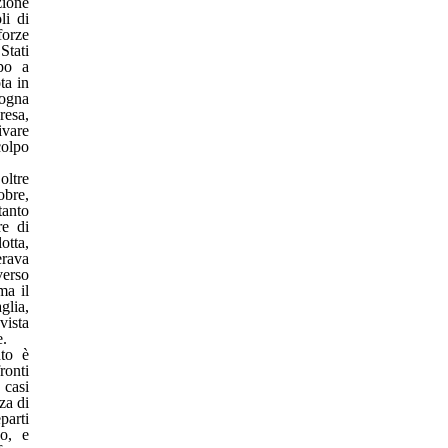
zione
li di
forze
Stati
po a
ta in
sogna
resa,
ivare
colpo
oltre
obre,
tanto
re di
otta,
erava
verso
ma il
glia,
vista
e.
to è
ronti
 casi
za di
parti
no, e