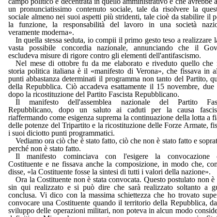
campo politico e decentrata in quello amministrativo e che avrebbe 
un pronunciatissimo contenuto sociale, tale da risolvere la ques
sociale almeno nei suoi aspetti più stridenti, tale cioè da stabilire il p
la funzione, la responsabilità del lavoro in una società nazi
veramente moderna».
In quella stessa seduta, io compii il primo gesto teso a realizzare l
vasta possibile concordia nazionale, annunciando che il Gov
escludeva misure di rigore contro gli elementi dell'antifascismo.
Nel mese di ottobre fu da me elaborato e riveduto quello che 
storia politica italiana è il «manifesto di Verona», che fissava in a
punti abbastanza determinati il programma non tanto del Partito, q
della Repubblica. Ciò accadeva esattamente il 15 novembre, due
dopo la ricostituzione del Partito Fascista Repubblicano.
Il manifesto dell'assemblea nazionale del Partito Fasc
Repubblicano, dopo un saluto ai caduti per la causa fascis
riaffermando come esigenza suprema la continuazione della lotta a f
delle potenze del Tripartito e la ricostituzione delle Forze Armate, fi
i suoi diciotto punti programmatici.
Vediamo ora ciò che è stato fatto, ciò che non è stato fatto e soprat
perché non è stato fatto.
Il manifesto cominciava con l'esigere la convocazione d
Costituente e ne fissava anche la composizione, in modo che, co
disse, «la Costituente fosse la sintesi di tutti i valori della nazione».
Ora la Costituente non è stata convocata. Questo postulato non è 
sin qui realizzato e si può dire che sarà realizzato soltanto a g
conclusa. Vi dico con la massima schiettezza che ho trovato supe
convocare una Costituente quando il territorio della Repubblica, da
sviluppo delle operazioni militari, non poteva in alcun modo conside