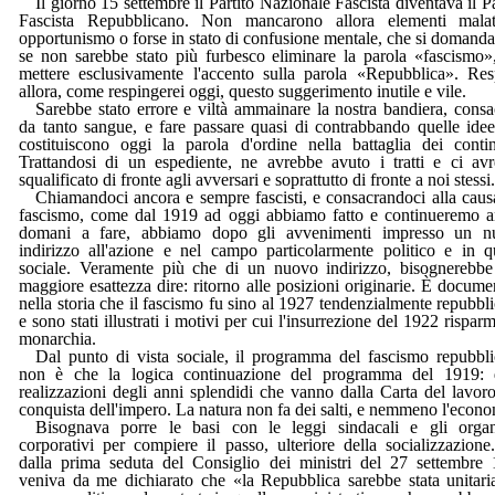
Il giorno 15 settembre il Partito Nazionale Fascista diventava il Pa
Fascista Repubblicano. Non mancarono allora elementi malat
opportunismo o forse in stato di confusione mentale, che si domand
se non sarebbe stato più furbesco eliminare la parola «fascismo»
mettere esclusivamente l'accento sulla parola «Repubblica». Res
allora, come respingerei oggi, questo suggerimento inutile e vile.
Sarebbe stato errore e viltà ammainare la nostra bandiera, consa
da tanto sangue, e fare passare quasi di contrabbando quelle ide
costituiscono oggi la parola d'ordine nella battaglia dei contin
Trattandosi di un espediente, ne avrebbe avuto i tratti e ci av
squalificato di fronte agli avversari e soprattutto di fronte a noi stessi.
Chiamandoci ancora e sempre fascisti, e consacrandoci alla caus
fascismo, come dal 1919 ad oggi abbiamo fatto e continueremo 
domani a fare, abbiamo dopo gli avvenimenti impresso un n
indirizzo all'azione e nel campo particolarmente politico e in q
sociale. Veramente più che di un nuovo indirizzo, bisognerebb
maggiore esattezza dire: ritorno alle posizioni originarie. È docume
nella storia che il fascismo fu sino al 1927 tendenzialmente repubbl
e sono stati illustrati i motivi per cui l'insurrezione del 1922 risparm
monarchia.
Dal punto di vista sociale, il programma del fascismo repubbl
non è che la logica continuazione del programma del 1919: d
realizzazioni degli anni splendidi che vanno dalla Carta del lavoro
conquista dell'impero. La natura non fa dei salti, e nemmeno l'econo
Bisognava porre le basi con le leggi sindacali e gli orga
corporativi per compiere il passo, ulteriore della socializzazione
dalla prima seduta del Consiglio dei ministri del 27 settembre
veniva da me dichiarato che «la Repubblica sarebbe stata unitari