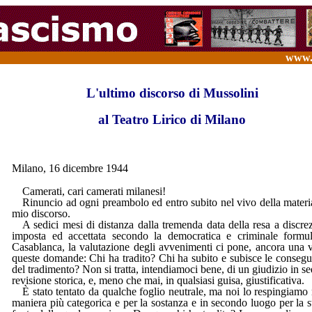
www.s
fascismo
L'ultimo discorso di Mussolini
al Teatro Lirico di Milano
Milano, 16 dicembre 1944
Camerati, cari camerati milanesi!
Rinuncio ad ogni preambolo ed entro subito nel vivo della materi
mio discorso.
A sedici mesi di distanza dalla tremenda data della resa a discre
imposta ed accettata secondo la democratica e criminale formu
Casablanca, la valutazione degli avvenimenti ci pone, ancora una v
queste domande: Chi ha tradito? Chi ha subito e subisce le conseg
del tradimento? Non si tratta, intendiamoci bene, di un giudizio in se
revisione storica, e, meno che mai, in qualsiasi guisa, giustificativa.
È stato tentato da qualche foglio neutrale, ma noi lo respingiamo 
maniera più categorica e per la sostanza e in secondo luogo per la s