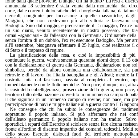
fonte dalla quale proviene. Dunque chi ha tradito? La resa a discre
annunciata l'8 settembre è stata voluta dalla monarchia, dai circo
corte, dalle correnti plutocratiche della borghesia italiana, da talune 
clericali, congiunte per l'occasione a quelle massoniche, dagli 
Maggiori, che non credevano più alla vittoria e facevano ca
Badoglio. Sino dal maggio, e precisamente il 15 maggio, l'ex-re no
un suo diario, venuto recentemente in nostro possesso, che bi
ormai «sganciarsi» dall'alleanza con la Germania. Ordinatore della 
senza l'ombra di un dubbio, l'ex-re; esecutore Badoglio. Ma per arr
all'8 settembre, bisognava effettuare il 25 luglio, cioè realizzare il 
di Stato e il trapasso di regime.
La giustificazione della resa, e cioè la impossibilità di più 
continuare la guerra, veniva smentita quaranta giorni dopo, il 13 ott
con la dichiarazione di guerra alla Germania, dichiarazione non sol
simbolica, perché da allora comincia una collaborazione, sia pu
retrovie e di lavoro, fra l'Italia badogliana e gli Alleati; mentre la fl
costruita tutta dal fascismo, passata al completo al nemico, op
immediatamente con le flotte nemiche. Non pace, dunque, ma, attra
la cosiddetta cobelligeranza, prosecuzione della guerra; non pace, 
territorio tutto della nazione convertito in un immenso campo di batta
il che significa in un immenso campo di rovine; non pace, ma pre
partecipazione di navi e truppe italiane alla guerra contro il Giappon
Ne consegue che chi ha subito le conseguenze del tradimen
soprattutto il popolo italiano. Si può affermare che nei conf
dell'alleato germanico il popolo italiano non ha tradito. Salvo
sporadici, i reparti dell'Esercito si sciolsero senza fare alcuna resisten
fronte all'ordine di disarmo impartito dai comandi tedeschi. Molti re
dello stesso Esercito, dislocati fuori del territorio metropolita