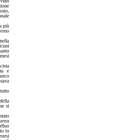
avuto
tione
osto,
onale
a più
erno
nella
lcuni
uanto
 mesi
ista
ta e
ianco
ssava
tutto
ella
me si
stato
uerra
rfluo
to lo
rarsi