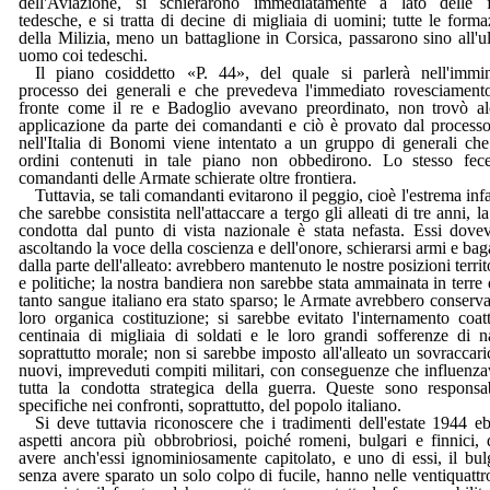
dell'Aviazione, si schierarono immediatamente a lato delle 
tedesche, e si tratta di decine di migliaia di uomini; tutte le forma
della Milizia, meno un battaglione in Corsica, passarono sino all'u
uomo coi tedeschi.
Il piano cosiddetto «P. 44», del quale si parlerà nell'immi
processo dei generali e che prevedeva l'immediato rovesciament
fronte come il re e Badoglio avevano preordinato, non trovò a
applicazione da parte dei comandanti e ciò è provato dal process
nell'Italia di Bonomi viene intentato a un gruppo di generali che
ordini contenuti in tale piano non obbedirono. Lo stesso fec
comandanti delle Armate schierate oltre frontiera.
Tuttavia, se tali comandanti evitarono il peggio, cioè l'estrema inf
che sarebbe consistita nell'attaccare a tergo gli alleati di tre anni, la
condotta dal punto di vista nazionale è stata nefasta. Essi dove
ascoltando la voce della coscienza e dell'onore, schierarsi armi e bag
dalla parte dell'alleato: avrebbero mantenuto le nostre posizioni territo
e politiche; la nostra bandiera non sarebbe stata ammainata in terre
tanto sangue italiano era stato sparso; le Armate avrebbero conserva
loro organica costituzione; si sarebbe evitato l'internamento coat
centinaia di migliaia di soldati e le loro grandi sofferenze di n
soprattutto morale; non si sarebbe imposto all'alleato un sovraccari
nuovi, impreveduti compiti militari, con conseguenze che influenz
tutta la condotta strategica della guerra. Queste sono responsab
specifiche nei confronti, soprattutto, del popolo italiano.
Si deve tuttavia riconoscere che i tradimenti dell'estate 1944 e
aspetti ancora più obbrobriosi, poiché romeni, bulgari e finnici,
avere anch'essi ignominiosamente capitolato, e uno di essi, il bul
senza avere sparato un solo colpo di fucile, hanno nelle ventiquattr