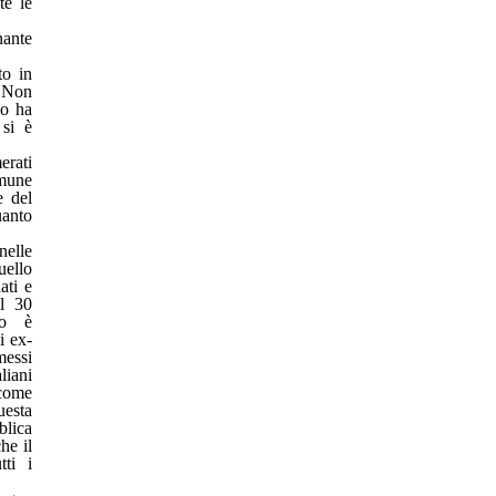
te le
ante
to in
. Non
no ha
 si è
erati
omune
e del
anto
nelle
uello
ati e
el 30
to è
i ex-
messi
liani
 come
esta
blica
he il
tti i