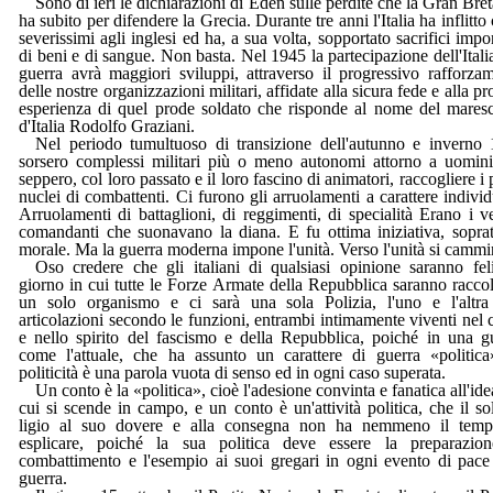
Sono di ieri le dichiarazioni di Eden sulle perdite che la Gran Bre
ha subito per difendere la Grecia. Durante tre anni l'Italia ha inflitto 
severissimi agli inglesi ed ha, a sua volta, sopportato sacrifici impo
di beni e di sangue. Non basta. Nel 1945 la partecipazione dell'Italia
guerra avrà maggiori sviluppi, attraverso il progressivo rafforza
delle nostre organizzazioni militari, affidate alla sicura fede e alla pr
esperienza di quel prode soldato che risponde al nome del maresc
d'Italia Rodolfo Graziani.
Nel periodo tumultuoso di transizione dell'autunno e inverno
sorsero complessi militari più o meno autonomi attorno a uomin
seppero, col loro passato e il loro fascino di animatori, raccogliere i 
nuclei di combattenti. Ci furono gli arruolamenti a carattere individ
Arruolamenti di battaglioni, di reggimenti, di specialità Erano i v
comandanti che suonavano la diana. E fu ottima iniziativa, soprat
morale. Ma la guerra moderna impone l'unità. Verso l'unità si cammi
Oso credere che gli italiani di qualsiasi opinione saranno feli
giorno in cui tutte le Forze Armate della Repubblica saranno raccol
un solo organismo e ci sarà una sola Polizia, l'uno e l'altr
articolazioni secondo le funzioni, entrambi intimamente viventi nel 
e nello spirito del fascismo e della Repubblica, poiché in una g
come l'attuale, che ha assunto un carattere di guerra «politica
politicità è una parola vuota di senso ed in ogni caso superata.
Un conto è la «politica», cioè l'adesione convinta e fanatica all'ide
cui si scende in campo, e un conto è un'attività politica, che il so
ligio al suo dovere e alla consegna non ha nemmeno il temp
esplicare, poiché la sua politica deve essere la preparazio
combattimento e l'esempio ai suoi gregari in ogni evento di pace
guerra.