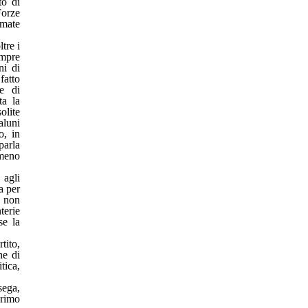
to di
Forze
rmate
tre i
empre
ni di
fatto
se di
ta la
olite
aluni
o, in
parla
 meno
 agli
a per
a non
terie
se la
tito,
ne di
tica,
sega,
primo