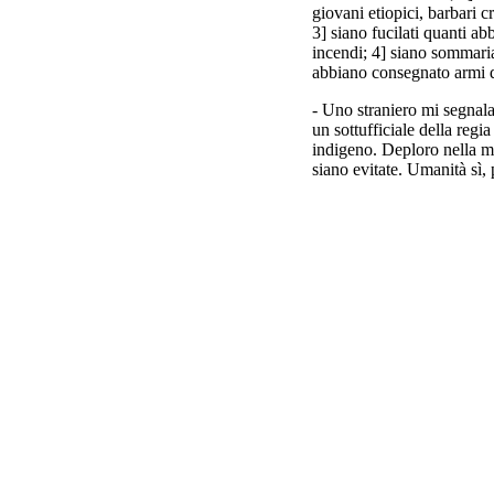
giovani etiopici, barbari c
3] siano fucilati quanti ab
incendi; 4] siano sommaria
abbiano consegnato armi 
- Uno straniero mi segnala
un sottufficiale della reg
indigeno. Deploro nella m
siano evitate. Umanità sì,