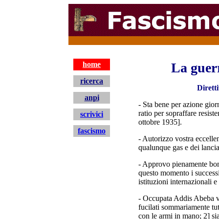
home
La guerr
ricerca
Dirett
anpi
- Sta bene per azione gio
ratio per sopraffare resist
scrivici
ottobre 1935].
fascismo
- Autorizzo vostra eccellen
qualunque gas e dei lanc
- Approvo pienamente bom
questo momento i successiv
istituzioni internazionali 
- Occupata Addis Abeba vo
fucilati sommariamente tutt
con le armi in mano; 2] sia