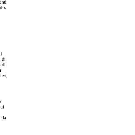
enti
nto.
di
 di
 di
a
tivi,
a
cui
e la