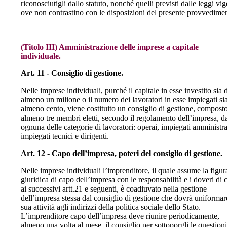
riconosciutigli dallo statuto, nonché quelli previsti dalle leggi vig
ove non contrastino con le disposizioni del presente provvedime
(Titolo III) Amministrazione delle imprese a capitale
individuale.
Art. 11 - Consiglio di gestione.
Nelle imprese individuali, purché il capitale in esse investito sia 
almeno un milione o il numero dei lavoratori in esse impiegati sia
almeno cento, viene costituito un consiglio di gestione, composto
almeno tre membri eletti, secondo il regolamento dell’impresa, d
ognuna delle categorie di lavoratori: operai, impiegati amministra
impiegati tecnici e dirigenti.
Art. 12 - Capo dell’impresa, poteri del consiglio di gestione.
Nelle imprese individuali l’imprenditore, il quale assume la figur
giuridica di capo dell’impresa con le responsabilità e i doveri di 
ai successivi artt.21 e seguenti, è coadiuvato nella gestione
dell’impresa stessa dal consiglio di gestione che dovrà uniformar
sua attività agli indirizzi della politica sociale dello Stato.
L’imprenditore capo dell’impresa deve riunire periodicamente,
almeno una volta al mese, il consiglio per sottoporgli le questioni