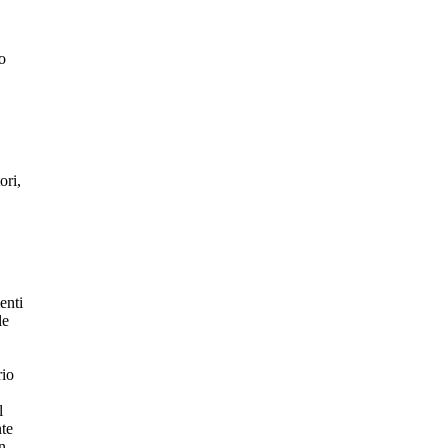
po
ori,
enti
le
rio
l
nte
in