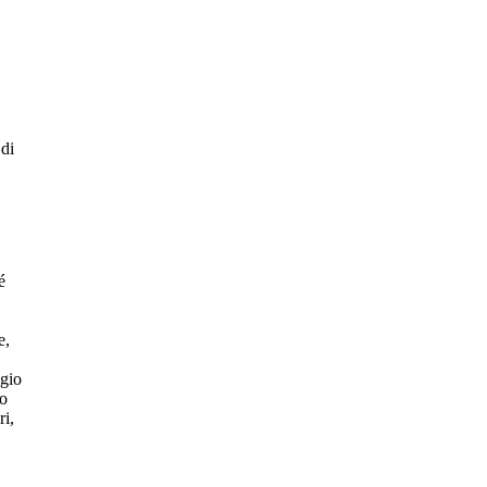
 di
é
e,
egio
co
ri,