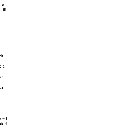
ura
tili.
eto
e e
se
sa
a ed
atori