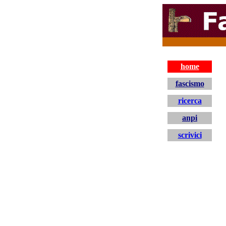
home
fascismo
ricerca
anpi
scrivici