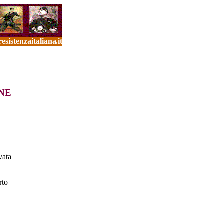
sistenzaitaliana.it
NE
vata
rto