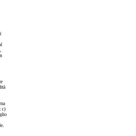
i
al
,
on
te
ità
rma
; c)
glio
le.