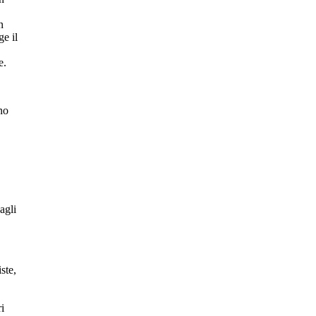
n
ge il
e.
no
agli
ste,
ri