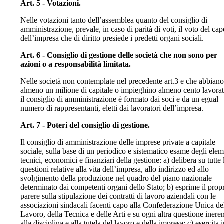
Art. 5 - Votazioni.
Nelle votazioni tanto dell’assemblea quanto del consiglio di
amministrazione, prevale, in caso di parità di voti, il voto del ca
dell’impresa che di diritto presiede i predetti organi sociali.
Art. 6 - Consiglio di gestione delle società che non sono per
azioni o a responsabilità limitata.
Nelle società non contemplate nel precedente art.3 e che abbiano
almeno un milione di capitale o impieghino almeno cento lavorat
il consiglio di amministrazione è formato dai soci e da un egual
numero di rappresentanti, eletti dai lavoratori dell’impresa.
Art. 7 - Poteri del consiglio di gestione.
Il consiglio di amministrazione delle imprese private a capitale
sociale, sulla base di un periodico e sistematico esame degli elem
tecnici, economici e finanziari della gestione: a) delibera su tutte 
questioni relative alla vita dell’impresa, allo indirizzo ed allo
svolgimento della produzione nel quadro del piano nazionale
determinato dai competenti organi dello Stato; b) esprime il prop
parere sulla stipulazione dei contratti di lavoro aziendali con le
associazioni sindacali facenti capo alla Confederazione Unica de
Lavoro, della Tecnica e delle Arti e su ogni altra questione inere
alla disciplina e alla tutela del lavoro e della impresa; c) esercita 