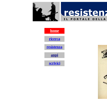
resistenza
home
ricerca
resistenza
anpi
scrivici
home