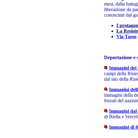
mesi, dalla battag
liberazione da par
conosciute dal gr
I protagon
La Resist
Via Tasso
Deportazione
e 
Immagini dei 
campi della Risier
dal sito della Ris
Immagini dell
immagini della de
forzati del nazis
Immagini dal
di Biella e Vercell
Immagini di fu