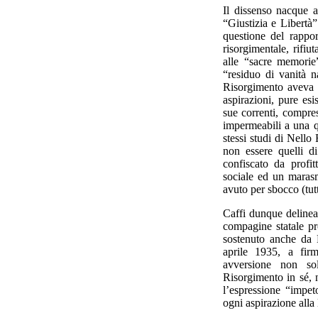
Il dissenso nacque 
“Giustizia e Libertà
questione del rapport
risorgimentale, rifi
alle “sacre memorie
“residuo di vanità n
Risorgimento aveva 
aspirazioni, pure esi
sue correnti, compre
impermeabili a una q
stessi studi di Nello
non essere quelli d
confiscato da profit
sociale ed un marasma
avuto per sbocco (tutt
Caffi dunque delineav
compagine statale pr
sostenuto anche da 
aprile 1935, a firm
avversione non sol
Risorgimento in sé, 
l’espressione “impet
ogni aspirazione alla 