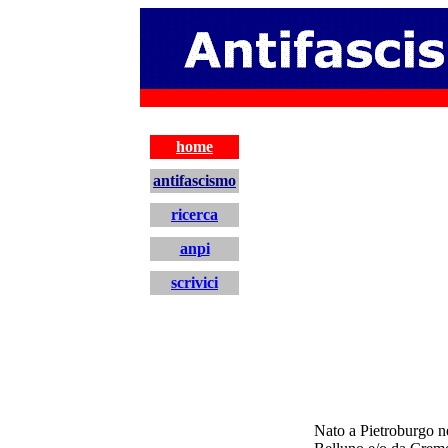
antifascismo
home
antifascismo
ricerca
anpi
scrivici
home
Nato a Pietroburgo n