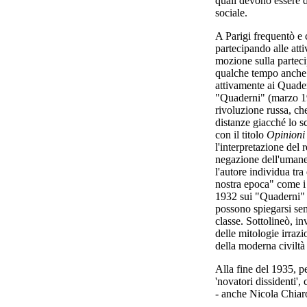
quali devono essere de
sociale.
A Parigi frequentò e c
partecipando alle atti
mozione sulla parteci
qualche tempo anche 
attivamente ai Quade
"Quaderni" (marzo 193
rivoluzione russa, ch
distanze giacché lo s
con il titolo
Opinioni 
l'interpretazione del
negazione dell'umanes
l'autore individua tra
nostra epoca" come i 
1932 sui "Quaderni" 
possono spiegarsi sem
classe. Sottolineò, i
delle mitologie irrazi
della moderna civiltà
Alla fine del 1935, p
'novatori dissidenti',
- anche Nicola Chia