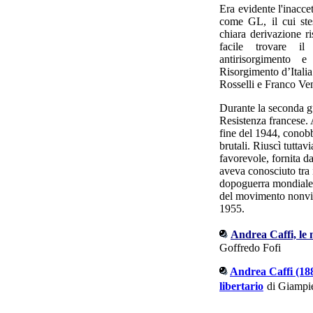
Era evidente l'inacce
come GL, il cui ste
chiara derivazione r
facile trovare i
antirisorgimento 
Risorgimento d’Itali
Rosselli e Franco Ven
Durante la seconda gu
Resistenza francese.
fine del 1944, conobbe
brutali. Riuscì tuttavi
favorevole, fornita d
aveva conosciuto tra i
dopoguerra mondiale c
del movimento nonvio
1955.
Andrea Caffi, le m
Goffredo Fofi
Andrea Caffi (1887
libertario
di Giampi