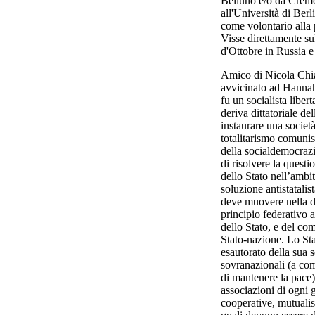
Belluno e/o da Cremon
all'Università di Ber
come volontario alla 
Visse direttamente su
d'Ottobre in Russia e
Amico di Nicola Chi
avvicinato ad Hannah
fu un socialista libert
deriva dittatoriale de
instaurare una società
totalitarismo comunis
della socialdemocrazia
di risolvere la quest
dello Stato nell’ambi
soluzione antistatalis
deve muovere nella di
principio federativo a
dello Stato, e del co
Stato-nazione. Lo St
esautorato della sua s
sovranazionali (a co
di mantenere la pace),
associazioni di ogni 
cooperative, mutualist