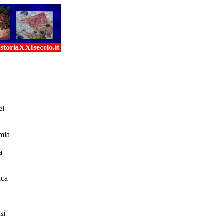
toriaXXIsecolo.it
el
emia
a
.
ica
si