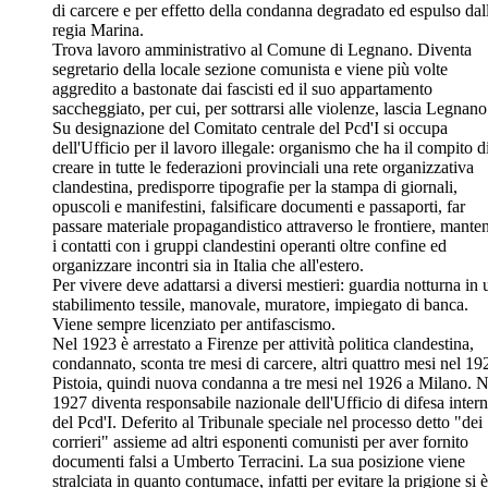
di carcere e per effetto della condanna degradato ed espulso dal
regia Marina.
Trova lavoro amministrativo al Comune di Legnano. Diventa
segretario della locale sezione comunista e viene più volte
aggredito a bastonate dai fascisti ed il suo appartamento
saccheggiato, per cui, per sottrarsi alle violenze, lascia Legnano
Su designazione del Comitato centrale del Pcd'I si occupa
dell'Ufficio per il lavoro illegale: organismo che ha il compito d
creare in tutte le federazioni provinciali una rete organizzativa
clandestina, predisporre tipografie per la stampa di giornali,
opuscoli e manifestini, falsificare documenti e passaporti, far
passare materiale propagandistico attraverso le frontiere, mante
i contatti con i gruppi clandestini operanti oltre confine ed
organizzare incontri sia in Italia che all'estero.
Per vivere deve adattarsi a diversi mestieri: guardia notturna in
stabilimento tessile, manovale, muratore, impiegato di banca.
Viene sempre licenziato per antifascismo.
Nel 1923 è arrestato a Firenze per attività politica clandestina,
condannato, sconta tre mesi di carcere, altri quattro mesi nel 19
Pistoia, quindi nuova condanna a tre mesi nel 1926 a Milano. N
1927 diventa responsabile nazionale dell'Ufficio di difesa inter
del Pcd'I. Deferito al Tribunale speciale nel processo detto "dei
corrieri" assieme ad altri esponenti comunisti per aver fornito
documenti falsi a Umberto Terracini. La sua posizione viene
stralciata in quanto contumace, infatti per evitare la prigione si è