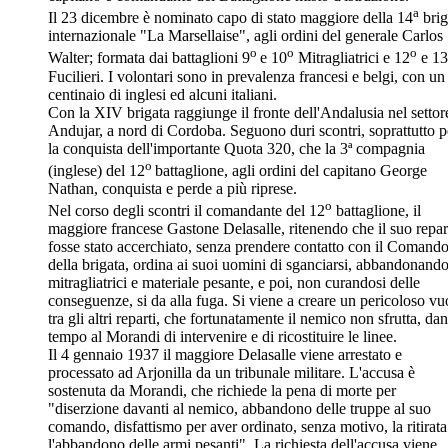
a
Il 23 dicembre è nominato capo di stato maggiore della 14
brig
internazionale "La Marsellaise", agli ordini del generale Carlos
o
o
o
Walter; formata dai battaglioni 9
e 10
Mitragliatrici e 12
e 13
Fucilieri. I volontari sono in prevalenza francesi e belgi, con un
centinaio di inglesi ed alcuni italiani.
Con la XIV brigata raggiunge il fronte dell'Andalusia nel settor
Andujar, a nord di Cordoba. Seguono duri scontri, soprattutto p
la conquista dell'importante Quota 320, che la 3ª compagnia
o
(inglese) del 12
battaglione, agli ordini del capitano George
Nathan, conquista e perde a più riprese.
o
Nel corso degli scontri il comandante del 12
battaglione, il
maggiore francese Gastone Delasalle, ritenendo che il suo repar
fosse stato accerchiato, senza prendere contatto con il Comand
della brigata, ordina ai suoi uomini di sganciarsi, abbandonand
mitragliatrici e materiale pesante, e poi, non curandosi delle
conseguenze, si da alla fuga. Si viene a creare un pericoloso vu
tra gli altri reparti, che fortunatamente il nemico non sfrutta, da
tempo al Morandi di intervenire e di ricostituire le linee.
Il 4 gennaio 1937 il maggiore Delasalle viene arrestato e
processato ad Arjonilla da un tribunale militare. L'accusa è
sostenuta da Morandi, che richiede la pena di morte per
"diserzione davanti al nemico, abbandono delle truppe al suo
comando, disfattismo per aver ordinato, senza motivo, la ritirata
l'abbandono delle armi pesanti". La richiesta dell'accusa viene