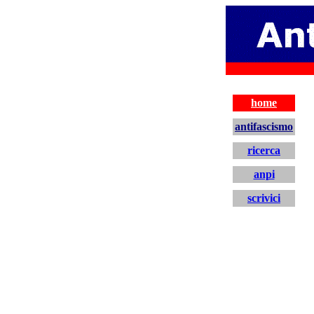
antifascismo
home
antifascismo
ricerca
anpi
scrivici
home