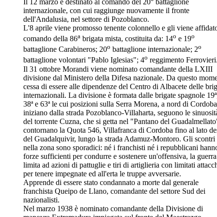
Il 12 marzo è destinato al comando del 20° battaglione
internazionale, con cui raggiunge nuovamente il fronte
dell'Andalusia, nel settore di Pozoblanco.
L'8 aprile viene promosso tenente colonnello e gli viene affidato
a
o
o
comando della 86
brigata mista, costituita da: 14
e 19
o
o
battaglione Carabineros; 20
battaglione internazionale; 2
o
battaglione volontari "Pablo Iglesias"; 4
reggimento Ferrovieri
Il 31 ottobre Morandi viene nominato comandante della LXIII
divisione dal Ministero della Difesa nazionale. Da questo mom
cessa di essere alle dipendenze del Centro di Albacete delle bri
internazionali. La divisione è formata dalle brigate spagnole 19ª
38ª e 63ª le cui posizioni sulla Serra Morena, a nord di Cordoba
iniziano dalla strada Pozoblanco-Villaharta, seguono le sinuosit
del torrente Cuzna, che si getta nel "Pantano del Guadalmellato
contornano la Quota 546, Villafranca di Cordoba fino al lato de
del Guadalquivir, lungo la strada Adamuz-Montoro. Gli scontri
nella zona sono sporadici: né i franchisti né i repubblicani hann
forze sufficienti per condurre e sostenere un'offensiva, la guerra
limita ad azioni di pattuglie e tiri di artiglieria con limitati attacc
per tenere impegnate ed all'erta le truppe avversarie.
Apprende di essere stato condannato a morte dal generale
franchista Queipo de Llano, comandante del settore Sud dei
nazionalisti.
Nel marzo 1938 è nominato comandante della Divisione di