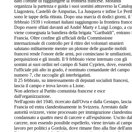
dato l'ordine di raggiungere la frontiera francese. Morandi
organizza la partenza e guida i suoi uomini attraverso la Catalo
Llagostera, Castellò de Ampurias, La Junquera e infine Le Pert
sono le tappe della ritirata. Dopo una marcia di dodici giorni, il
febbraio 1939 i volontari italiani raggiungono la frontiera france
Dopo essere sfilati davanti ad André Marty e Luigi Longo, a cu
viene consegnata la bandiera della brigata "Garibaldi", entrano 
Francia. Oltre confine gli ufficiali della Commissione
internazionale di controllo per il ritiro dei volontari stranieri
salutano militarmente mentre un plotone delle guardie mobili
francesi rende l'onore delle armi, poi cominciano le umiliazioni,
perquisizioni e gli insulti. Il 9 febbraio viene internato con gli
uomini ai suoi ordini nel campo di Saint Cyprien, dove, essend
l'ufficiale più alto in grado, è nominato comandante del campo
numero 7, che raccoglie gli interbrigatisti.
Il 25 febbraio, su interessamento di deputati socialisti francesi,
lascia il campo e trova lavoro a Lione.
Non aderisce al Partito comunista francese e esce
dall'organizzazione.
Nell'agosto del 1940, ricercato dall'Ovra e dalla Gestapo, lascia
Francia ed entra clandestinamente in Svizzera. Arrestato dalle
autorità svizzere, viene processato per immigrazione clandestin
condannato a quattro mesi di carcere e all'espulsione. Uscito da
carcere, non essendo possibile espellerlo, viene inviato al camp
lavoro per politici a Gordola, dove rimane fino alla fine dell'ann