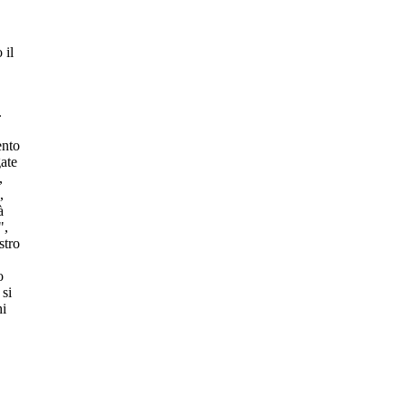
 il
.
ento
gate
,
,
à
",
stro
o
 si
hi