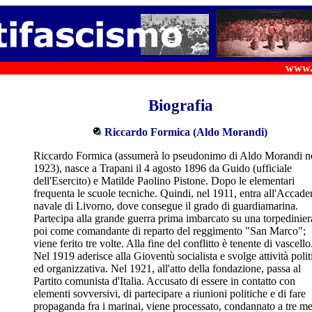
www.s
Biografia
Riccardo Formica (Aldo Morandi)
Riccardo Formica (assumerà lo pseudonimo di Aldo Morandi n
1923), nasce a Trapani il 4 agosto 1896 da Guido (ufficiale
dell'Esercito) e Matilde Paolino Pistone. Dopo le elementari
frequenta le scuole tecniche. Quindi, nel 1911, entra all'Accad
navale di Livorno, dove consegue il grado di guardiamarina.
Partecipa alla grande guerra prima imbarcato su una torpedinier
poi come comandante di reparto del reggimento "San Marco";
viene ferito tre volte. Alla fine del conflitto è tenente di vascello
Nel 1919 aderisce alla Gioventù socialista e svolge attività polit
ed organizzativa. Nel 1921, all'atto della fondazione, passa al
Partito comunista d'Italia. Accusato di essere in contatto con
elementi sovversivi, di partecipare a riunioni politiche e di fare
propaganda fra i marinai, viene processato, condannato a tre me