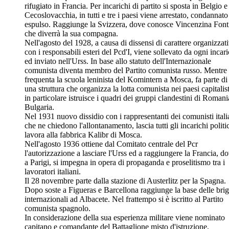
rifugiato in Francia. Per incarichi di partito si sposta in Belgio e
Cecoslovacchia, in tutti e tre i paesi viene arrestato, condannato
espulso. Raggiunge la Svizzera, dove conosce Vincenzina Font
che diverrà la sua compagna.
Nell'agosto del 1928, a causa di dissensi di carattere organizzat
con i responsabili esteri del Pcd'I, viene sollevato da ogni incar
ed inviato nell'Urss. In base allo statuto dell'Internazionale
comunista diventa membro del Partito comunista russo. Mentre
frequenta la scuola leninista del Komintern a Mosca, fa parte di
una struttura che organizza la lotta comunista nei paesi capitalist
in particolare istruisce i quadri dei gruppi clandestini di Romani
Bulgaria.
Nel 1931 nuovo dissidio con i rappresentanti dei comunisti itali
che ne chiedono l'allontanamento, lascia tutti gli incarichi politic
lavora alla fabbrica Kalibr di Mosca.
Nell'agosto 1936 ottiene dal Comitato centrale del Pcr
l'autorizzazione a lasciare l'Urss ed a raggiungere la Francia, do
a Parigi, si impegna in opera di propaganda e proselitismo tra i
lavoratori italiani.
Il 28 novembre parte dalla stazione di Austerlitz per la Spagna.
Dopo soste a Figueras e Barcellona raggiunge la base delle brig
internazionali ad Albacete. Nel frattempo si è iscritto al Partito
comunista spagnolo.
In considerazione della sua esperienza militare viene nominato
capitano e comandante del Battaglione misto d'istruzione.