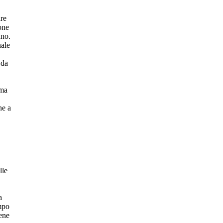
are
one
nno.
nale
 da
 ma
ne a
lle
a
empo
iene