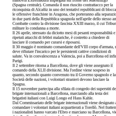
manovra Extremadura impiegata sul fronte del Maestrazgo
(Spagna centrale). Comanda il non riuscito contrattacco per la
riconquista di Alcañiz in uno dei tentativi repubblicani di blocc
le offensive franchiste in Aragona, che porteranno alla separazi
in due parti della Repubblica spagnola nell'aprile dello stesso a
Combatte contro la divisione fascista XXIII marzo, il cui Tribu
militare lo condanna a morte.
Il 26 aprile, stressato da diciotto mesi di pesanti responsabilità e
ripetuti attacchi di febbri malariche, è costretto a chiedere di
lasciare il comando per curarsi e riposarsi.
Il 30 maggio è nominato comandante dell'VIII corpo d'armata,
deve rifiutare l'incarico per le persistenti cattive condizioni di
salute. Va in convalescenza a Valencia, poi a Barcellona ed infi
Parigi.
Il 2 settembre ritorna a Barcellona, dove gli viene assegnato il
comando della XLII divisione. Ma l'ordine viene sospeso in
quanto, secondo quanto convenuto tra il Governo spagnolo e la
Società delle nazioni, i volontari stranieri devono lasciare la
Spagna.
Il 15 novembre partecipa alla sfilata di congedo dei superstiti de
brigate internazionali a Barcellona, marciando alla testa dei
brigatisti italiani con Luigi Longo ed Hans Kahle.
Dal Commissariato delle brigate internazionali viene designato 
comandare i volontari italiani acquartierati a Torellò. Nel fratt
i nazionalisti hanno varcato l'Ebro e marciano su Barcellona, v