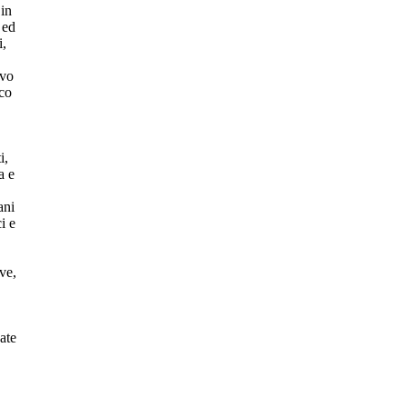
 in
 ed
i,
ivo
ico
i,
a e
ani
i e
ve,
ate