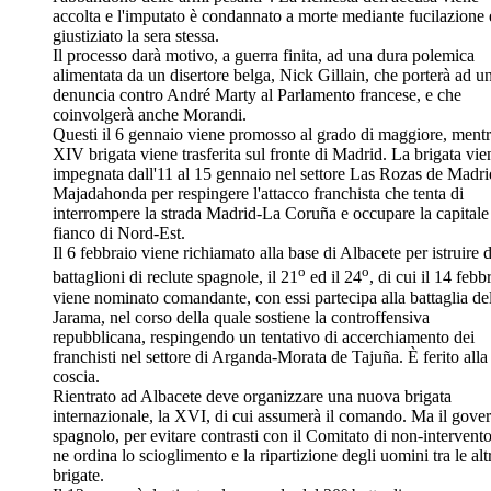
accolta e l'imputato è condannato a morte mediante fucilazione 
giustiziato la sera stessa.
Il processo darà motivo, a guerra finita, ad una dura polemica
alimentata da un disertore belga, Nick Gillain, che porterà ad u
denuncia contro André Marty al Parlamento francese, e che
coinvolgerà anche Morandi.
Questi il 6 gennaio viene promosso al grado di maggiore, mentr
XIV brigata viene trasferita sul fronte di Madrid. La brigata vie
impegnata dall'11 al 15 gennaio nel settore Las Rozas de Madri
Majadahonda per respingere l'attacco franchista che tenta di
interrompere la strada Madrid-La Coruña e occupare la capitale
fianco di Nord-Est.
Il 6 febbraio viene richiamato alla base di Albacete per istruire 
o
o
battaglioni di reclute spagnole, il 21
ed il 24
, di cui il 14 febb
viene nominato comandante, con essi partecipa alla battaglia de
Jarama, nel corso della quale sostiene la controffensiva
repubblicana, respingendo un tentativo di accerchiamento dei
franchisti nel settore di Arganda-Morata de Tajuña. È ferito alla
coscia.
Rientrato ad Albacete deve organizzare una nuova brigata
internazionale, la XVI, di cui assumerà il comando. Ma il gove
spagnolo, per evitare contrasti con il Comitato di non-intervento
ne ordina lo scioglimento e la ripartizione degli uomini tra le alt
brigate.