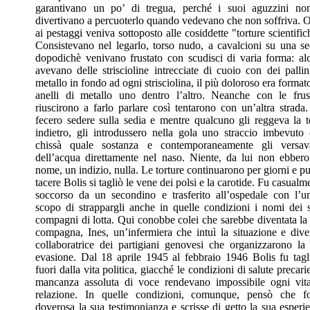
garantivano un po’ di tregua, perché i suoi aguzzini no
divertivano a percuoterlo quando vedevano che non soffriva. O
ai pestaggi veniva sottoposto alle cosiddette "torture scientific
Consistevano nel legarlo, torso nudo, a cavalcioni su una se
dopodichè venivano frustato con scudisci di varia forma: al
avevano delle striscioline intrecciate di cuoio con dei pallin
metallo in fondo ad ogni strisciolina, il più doloroso era format
anelli di metallo uno dentro l’altro. Neanche con le frus
riuscirono a farlo parlare così tentarono con un’altra strada
fecero sedere sulla sedia e mentre qualcuno gli reggeva la t
indietro, gli introdussero nella gola uno straccio imbevuto
chissà quale sostanza e contemporaneamente gli versav
dell’acqua direttamente nel naso. Niente, da lui non ebber
nome, un indizio, nulla. Le torture continuarono per giorni e pu
tacere Bolis si tagliò le vene dei polsi e la carotide. Fu casualm
soccorso da un secondino e trasferito all’ospedale con l’u
scopo di strappargli anche in quelle condizioni i nomi dei 
compagni di lotta. Qui conobbe colei che sarebbe diventata la
compagna, Ines, un’infermiera che intuì la situazione e div
collaboratrice dei partigiani genovesi che organizzarono la
evasione. Dal 18 aprile 1945 al febbraio 1946 Bolis fu tagl
fuori dalla vita politica, giacché le condizioni di salute precarie
mancanza assoluta di voce rendevano impossibile ogni vit
relazione. In quelle condizioni, comunque, pensò che f
doverosa la sua testimonianza e scrisse di getto la sua esperi