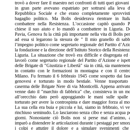
trovò a dover fare il maestro nei confronti di tutti quei giovani
in gran parte avevano espatriato per sottrarsi alla leva d
Repubblica Sociale e che erano completamente sprovvist
bagaglio politico. Ma Bolis desiderava rientrare in Ital
combattere nella Resistenza. L’occasione capitò quando P
chiese il suo aiuto e lo mandò a combattere in Liguria. 
Pavia, Genova fu la città più importante nella vita di Bolis pe
ad essa si legarono la stesura de " Il mio granello di sabb
l’impegno politico come segretario regionale del Partito d’Azi
la fondazione e la direzione dell’Istituto Storico della Resistenz
Liguria. La situazione che trovò era difficile e disgregata ed 
lavorò come segretario regionale del Partito d’Azione e ispet
delle Brigate di "Giustizia e Libertà" sia in città, sia mantenen
in contatto con le formazioni in montagna e con il centr
Milano. Fu fermato il 6 febbraio 1945 come sospetto dai fasc
genovesi e torturato in modo bestiale. Venne trasportato
caserma delle Brigate Nere di via Monticelli. Appena arrivato
venne dato il "marchio di fabbrica" che, consisteva in un m
all’orecchio dato però appoggiando le mani sulle spalle
torturato per avere la controspinta e dare maggior forza al mo
La sua cella era buia e piccola e lui, siamo in febbraio, vi v
rinchiuso seminudo. Lo lasciarono senza cibo e senza acqua p
giorni. Nonostante ciò Bolis non si perse mai d’animo, 
imparò a distendere le articolazioni durante i pestaggi per smor
i colpi e attutire il dolore e a simulare svenimenti che