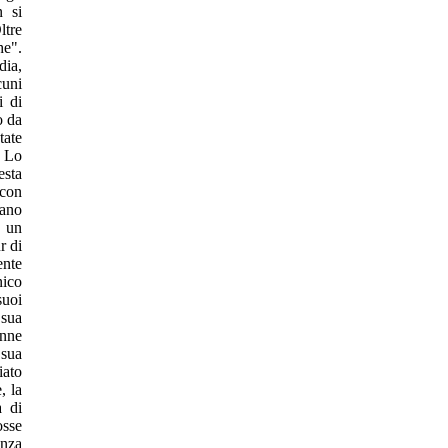
n si
ltre
he".
dia,
cuni
i di
o da
tate
. Lo
esta
 con
ano
o un
r di
ente
nico
suoi
 sua
enne
 sua
iato
, la
a di
osse
enza