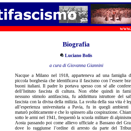
www.s
Biografia
Luciano Bolis
a cura di Giovanna Giannini
Nacque a Milano nel 1918, apparteneva ad una famiglia d
piccola borghesia che identificava il fascismo con l’essere bra
buoni italiani. Il padre lo portava spesso con sé alle confer
dell’Istituto fascista di cultura. Non ebbe quindi in fami
nessuno stimolo antifascista, fu addirittura istruttore del sa
fascista con la divisa della milizia. La svolta della sua vita è le
all’esperienza universitaria a Pavia, fu in quegli ambienti
maturò politicamente e che lo spinsero alla cospirazione. Chia
sotto le armi nel 1941, frequentò la scuola militare di alpinism
Aosta passando poi come allievo ufficiale a Bassano del Gr
dove lo raggiunse l’ordine di arresto da parte del Tribu