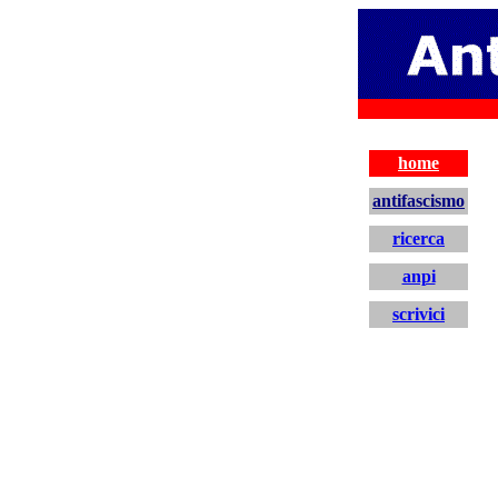
antifascismo
home
antifascismo
ricerca
anpi
scrivici
home