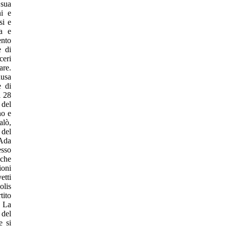
 sua
ni e
si e
a e
ento
e di
ceri
are.
ausa
e di
l 28
 del
no e
alò,
 del
 Ada
esso
nche
ioni
etti
olis
tito
e La
 del
e si