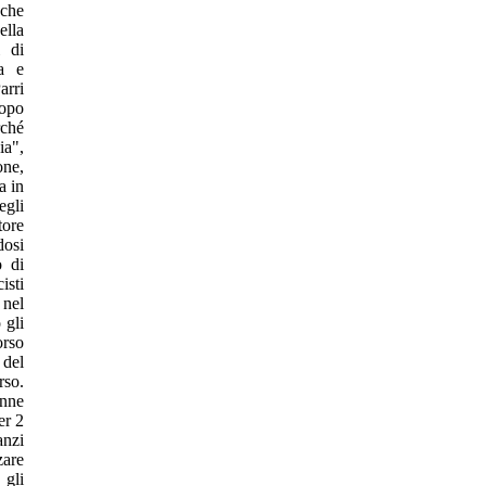
 che
ella
i di
ia e
arri
Dopo
rché
ia",
one,
a in
egli
tore
dosi
o di
isti
 nel
 gli
orso
 del
rso.
enne
er 2
anzi
zare
 gli