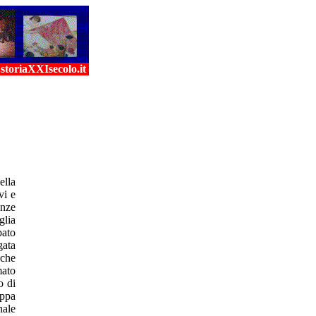
toriaXXIsecolo.it
ella
vi e
enze
glia
bato
gata
 che
mato
o di
appa
nale