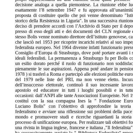
decisione analoga a quella piemontese. La riunione ebbe l
esattamente l’8 settembre 1947 e fu approvata all’unanimit
proposta di costituire quello che poi venne denominato "Isti
storico della Resistenza in Liguria". In una successiva riunion
deciso di prendere accordi con l’Archivio di Stato per il depo
presso di esso degli atti e dei documenti del CLN regionale 
stesso Bolis venne nominato direttore dell’istituto genovese, ca
che lasciò nel 1953 per ricoprire incarichi relativi al suo imp
federalista europeo. Nel 1964 divenne infatti funzionario press
Consiglio d’Europa di Strasburgo, dove poté portare avanti i 
ideali federalisti. La permanenza a Strasburgo fu per Bolis 
un esilio dorato perché il ruolo di funzionario non soddisfa
pienamente le sue aspirazioni. Appena poté andare in pensio
1978 ) si trasferì a Roma e partecipò alle elezioni politiche eur
del 1979 nelle liste del PRI, ma non venne eletto. Incur
dell’insuccesso elettorale, continuò il suo incessante lavor
apostolo ed educatore in tutti i luoghi possibili e in tutt
occasioni: dall’ANPI alle tante Associazioni Europeiste. Nel 
costituì con la sua compagna Ines la " Fondazione Euro
Luciano Bolis" con l’obiettivo di approfondire la teoria
federalismo e avviare una riflessione sui problemi della pace
mondo e promuovere studi e ricerche riguardanti la storia
processo di unificazione europea. Per realizzare tali obiettivi f
una rivista in lingua inglese, francese e italiana ,"Il federalista"
ha successivamente avviato la " Biblioteca Federalista" press