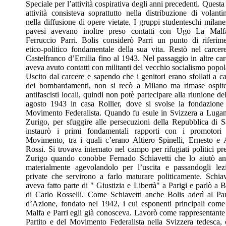
Speciale per l’attività cospirativa degli anni precedenti. Questa
attività consisteva soprattutto nella distribuzione di volanti
nella diffusione di opere vietate. I gruppi studenteschi milane
pavesi avevano inoltre preso contatti con Ugo La Malf
Ferruccio Parri. Bolis considerò Parri un punto di riferim
etico-politico fondamentale della sua vita. Restò nel carcer
Castelfranco d’Emilia fino al 1943. Nel passaggio in altre car
aveva avuto contatti con militanti del vecchio socialismo popol
Uscito dal carcere e sapendo che i genitori erano sfollati a c
dei bombardamenti, non si recò a Milano ma rimase ospit
antifascisti locali, quindi non potè partecipare alla riunione de
agosto 1943 in casa Rollier, dove si svolse la fondazione
Movimento Federalista. Quando fu esule in Svizzera a Luga
Zurigo, per sfuggire alle persecuzioni della Repubblica di S
instaurò i primi fondamentali rapporti con i promotori
Movimento, tra i quali c’erano Altiero Spinelli, Ernesto e
Rossi. Si trovava internato nel campo per rifugiati politici pr
Zurigo quando conobbe Fernado Schiavetti che lo aiutò a
materialmente agevolandolo per l’uscita e passandogli lez
private che servirono a farlo maturare politicamente. Schiav
aveva fatto parte di " Giustizia e Libertà" a Parigi e parlò a B
di Carlo Rosselli. Come Schiavetti anche Bolis aderì al Par
d’Azione, fondato nel 1942, i cui esponenti principali com
Malfa e Parri egli già conosceva. Lavorò come rappresentante
Partito e del Movimento Federalista nella Svizzera tedesca, 