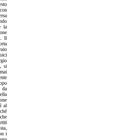
esto
 con
ersa
ndo
e la
ione
. Il
orta
raio
oici
rgio
, si
rmai
ente
copo
o da
ella
ione
ì al
rché
 che
titi
sta,
on i
 una