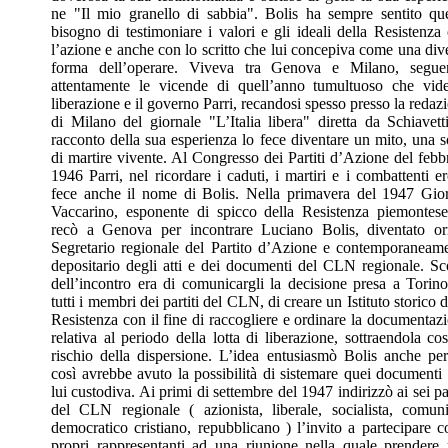
ne "Il mio granello di sabbia". Bolis ha sempre sentito qu
bisogno di testimoniare i valori e gli ideali della Resistenza
l’azione e anche con lo scritto che lui concepiva come una div
forma dell’operare. Viveva tra Genova e Milano, segue
attentamente le vicende di quell’anno tumultuoso che vid
liberazione e il governo Parri, recandosi spesso presso la redaz
di Milano del giornale "L’Italia libera" diretta da Schiavetti
racconto della sua esperienza lo fece diventare un mito, una s
di martire vivente. Al Congresso dei Partiti d’Azione del febb
1946 Parri, nel ricordare i caduti, i martiri e i combattenti er
fece anche il nome di Bolis. Nella primavera del 1947 Gio
Vaccarino, esponente di spicco della Resistenza piemontese
recò a Genova per incontrare Luciano Bolis, diventato o
Segretario regionale del Partito d’Azione e contemporaneam
depositario degli atti e dei documenti del CLN regionale. S
dell’incontro era di comunicargli la decisione presa a Torin
tutti i membri dei partiti del CLN, di creare un Istituto storico d
Resistenza con il fine di raccogliere e ordinare la documentaz
relativa al periodo della lotta di liberazione, sottraendola cos
rischio della dispersione. L’idea entusiasmò Bolis anche pe
così avrebbe avuto la possibilità di sistemare quei documenti
lui custodiva. Ai primi di settembre del 1947 indirizzò ai sei par
del CLN regionale ( azionista, liberale, socialista, comuni
democratico cristiano, repubblicano ) l’invito a partecipare c
propri rappresentanti ad una riunione nella quale prendere