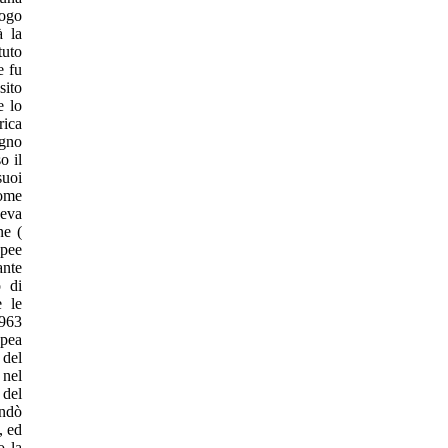
uogo
à la
tuto
e fu
sito
e lo
rica
egno
o il
suoi
come
ceva
ne (
opee
ante
o di
e le
1963
pea
 del
 nel
 del
ondò
, ed
o la