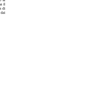
a il
a di
 dai