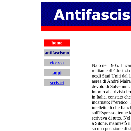
antifascismo
home
antifascismo
ricerca
Nato nel 1905. Lucano
militante di Giustizia
anpi
negli Stati Uniti dal
aerea di André Malra
scrivici
devoto di Salvemini, 
intorno alla rivista 
home
in Italia, constatò ch
incarnato: l'"eretico
intellettuali che fia
sull'Espresso, tenne l
scriveva di tutto. Ne
a Silone, manifestò 
su una posizione di s