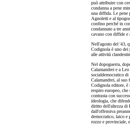
può attribuire con cer
condanna a pene mi
una diffida. Le pene
Agnoletti e al tipogr
confino perché in con
condannato a tre anni 
cavano con diffide e
Nell'agosto del '43, 
Codignola è uno dei p
alle attività clandesti
Nel dopoguerra, dopo
Calamandrei e a Leo V
socialdemocratico di
Calamandrei, al suo 
Codignola editore, è l
respiro europeo, che 
contrasta con succes
ideologia, che difen
diritto dell'altezza di
dall'offensiva preann
democratico, laico e 
rozzo e provinciale, e