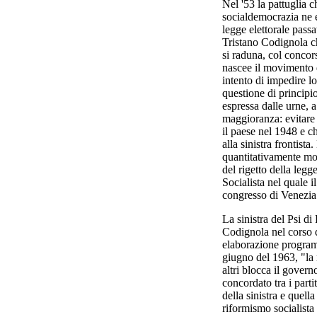
Nel '53 la pattuglia c
socialdemocrazia ne e
legge elettorale passa
Tristano Codignola c
si raduna, col concors
nascee il movimento d
intento di impedire l
questione di principio
espressa dalle urne, a
maggioranza: evitare 
il paese nel 1948 e ch
alla sinistra frontist
quantitativamente mod
del rigetto della legg
Socialista nel quale 
congresso di Venezia
La sinistra del Psi d
Codignola nel corso de
elaborazione programm
giugno del 1963, "la 
altri blocca il gover
concordato tra i partit
della sinistra e quel
riformismo socialista 