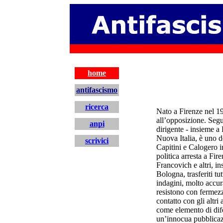
antifascismo
home
antifascismo
ricerca
Nato a Firenze nel 1
all’opposizione
. Seg
anpi
dirigente - insieme a 
Nuova Italia, è uno d
scrivici
Capitini e Calogero 
politica arresta a Fi
home
Francovich e altri, i
Bologna, trasferiti tu
indagini, molto accur
resistono con fermez
contatto con gli altri
come elemento di difes
un’innocua pubblicazi