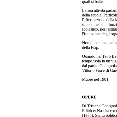
quali si batte.
La sua attività parla
della scuola. Partico
l'affermazione della la
scuola media in funz
scolastico, per l'isti
l'istituzione degli or
Non dimentica mai la 
della Fiap.
Quando
nel 1976 Bet
tempo isola in un vig
dal partito Codignola
Vittorio Foa e di Gae
Muore nel 1981.
OPERE
Di Tristano Codignola
Editrice: Nascita e mo
(1977), Scritti politi