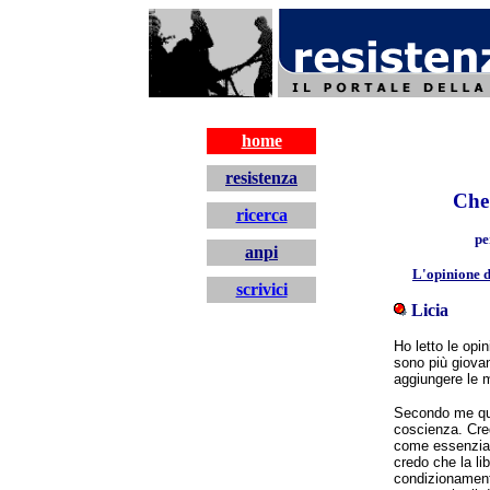
resistenza
home
resistenza
Che 
ricerca
pe
anpi
L'opinione d
scrivici
Licia
home
Ho letto le op
sono più giova
aggiungere le m
Secondo me que
coscienza. Cre
come essenziale
credo che la li
condizionamenti s