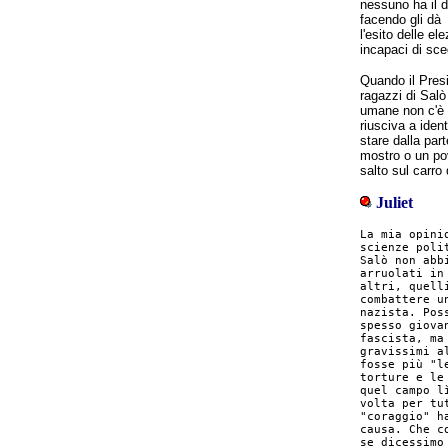
nessuno ha il di
facendo gli dà 
l'esito delle e
incapaci di sceg
Quando il Presi
ragazzi di Sal
umane non c'è 
riusciva a ident
stare dalla par
mostro o un po
salto sul carro 
Juliet
La mia opini
scienze poli
Salò non abb
arruolati in
altri, quell
combattere u
nazista. Pos
spesso giova
fascista, ma
gravissimi a
fosse più "l
torture e le
quel campo l
volta per tu
"coraggio" h
causa. Che c
se dicessimo