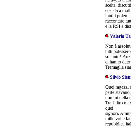
scelta, discut
costata a molt
inutili polemi
raccontare tut
e la RSI a dis
Valeria Ta
Non è assolut
tutti potesser
soltanto!!Anzi
ci hanno dato
Tremaglia sia
Silvio Sien
Quei ragazzi 
parte stavano
uomini della r
Tra l'altro mi
quei
signori. Amme
mille volte fa
repubblica ita