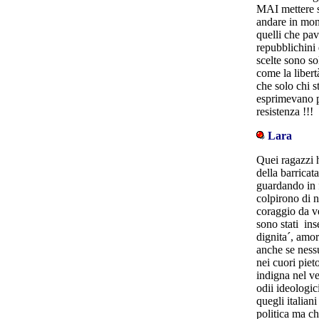
MAI mettere su
andare in mon
quelli che pa
repubblichini d
scelte sono s
come la libert
che solo chi 
esprimevano pu
resistenza !!!
Lara
Quei ragazzi h
della barricat
guardando in f
colpirono di 
coraggio da v
sono stati ins
dignita´, amor
anche se ness
nei cuori pieto
indigna nel ve
odii ideologic
quegli italia
politica ma ch