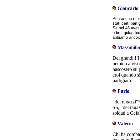
Giancarlo
Penso che i fas
stati certi part
Se nel 46 avess
ottimi gulag,for
abbiamo ancora
Massimili
Dei grandi !!!
nemico a viso 
nascosero su p
eroi quando si
partigiani.
Furio
"dei ragazzi"
SS, "dei ragaz
soldati a Cefa
Valerio
Chi ha combat
ha avuto il co