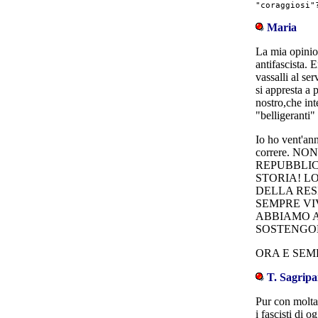
"coraggiosi"
Maria
La mia opinio
antifascista. 
vassalli al ser
si appresta a 
nostro,che int
"belligeranti" 
Io ho vent'ann
correre. N
REPUBBLIC
STORIA! L
DELLA RES
SEMPRE VI
ABBIAMO A
SOSTENGON
ORA E SEM
T. Sagripa
Pur con molta
i fascisti di o