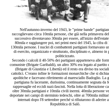
Nell'autunno-inverno del 1943, le "prime bande" partigia
raccoglievano circa 10mila persone, che già nella primavera de
successivo diventavano 30mila per essere, all'inizio dell'estate
80mila e raggiungere poi, nei primi mesi del 1945, la cifra di
130mila persone. I nuclei di combattenti partigiani formavano un
di esercito, organizzato e strutturato, disciplinato e, almeno in 
politicizzato.
Secondo i calcoli il 40-50% dei partigiani apparteneva alle for
comuniste (Brigate Garibaldi), un altro 30% era legato al partito 
(Brigate di Giustizia e Libertà) ed il resto era diviso tra sociali
cattolici. C'erano infine le formazioni monarchiche che si dichi
apolitiche e facevano riferimento al maresciallo Badoglio. La 
partigiana fu lacerante, durissima, continuamente segnata da f
rappresaglie ed eccidi nazi-fascisti. Nella lotta di liberazione c
oltre 30mila partigiani e 10mila civili inermi. 40mila persone v
deportate nei campi di sterminio tedeschi, oltre ai 700mila militari
internati dopo l'8 settembre perché si rifiutarono di aderire a
Repubblica di Salò.