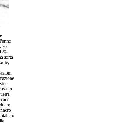
ne
ll'anno
, 70-
 120-
a sorta
parte,
mazioni
d'azione
sti e
aravano
guerra
eroci
addero
ennero
 italiani
lla