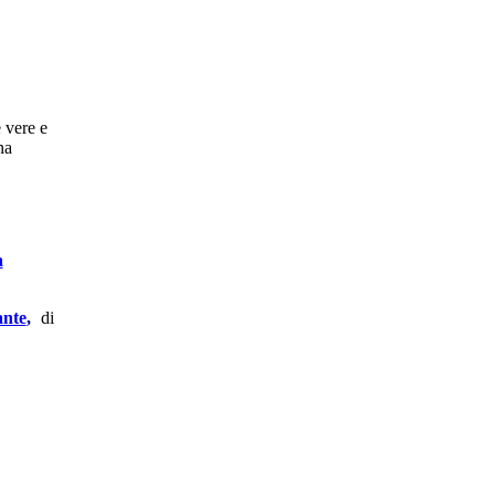
 vere e
na
a
ante
,
di