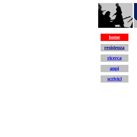
home
resistenza
ricerca
anpi
scrivici
home