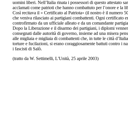
uomini liberi. Nell’Italia rinata i possessori di questo attestato s
acclamati come patrioti che hanno combattuto per l’onore e la li
Così recitava il « Certificato al Patriota» (il nostro è il numero 
che veniva rilasciato ai partigiani combattenti. Ogni certificato e
controfirmato da un ufficiale alleato e da un comandante partigi
Dopo la Liberazione e il disarmo dei partigiani, i diplomi venne
consegnati dalle autorità di governo, insieme ad una misera pens
alle migliaia e migliaia di combattenti che, in tutte le città d’Italia
torture e fucilazioni, si erano coraggiosamente battuti contro i naz
i fascisti di Salò.
(tratto da W. Settimelli, L'Unità, 25 aprile 2003)