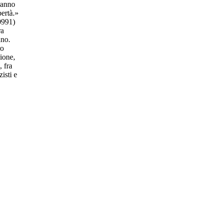
aranno
bertà.»
50991)
ra
ano.
ro
ione,
, fra
isti e