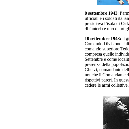
8 settembre 1943
: l’ar
ufficiali e i soldati ital
presidiava l’isola di
Cef
di fanteria e uno di arti
10 settembre 1943:
il 
Comando Divisione itali
comando superiore Tedes
compresa quelle individu
Settembre e come localit
presenza della popolazi
Gherzi, comandante della
nonché il Comandante dell
rispettivi pareri.
In questo
cedere le armi collettive