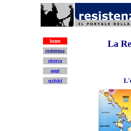
home
La Re
resistenza
ricerca
anpi
L'
scrivici
home