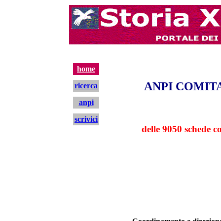
home
ANPI COMIT
ricerca
anpi
scrivici
delle 9050 schede co
home