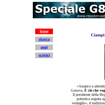
home
Ciampi:
ricerca
anpi
scrivici
home
«Auspico a attendo
Genova.
È ciò che vogl
Il presidente della R
polemica seguita ag
ventaglio», il tradizio