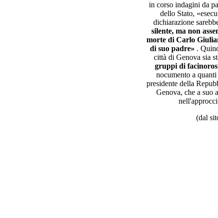
in corso indagini da pa
dello Stato, «esecu
dichiarazione sarebbe
silente, ma non asse
morte di Carlo Giulia
di suo padre»
. Quind
città di Genova sia s
gruppi di facinoro
nocumento a quanti 
presidente della Repubb
Genova, che a suo 
nell'approcci
(dal si