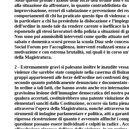
Sotto questo profilo l’azione delle forze dell’ordine non è s
alla situazione da affrontare, in quanto contraddistinta da
improvvisazione, errori di valutazione e prevenzione dei real
comportamenti di chi ha praticato questo tipo di violenza: c
in particolare a chi ha presieduto la dislocazione e l’impiego
dell’ordine in modo tale da rendere carente o inefficace la 
esponendo gli stessi lavoratori della polizia a situazioni di g
Non sono poi ammissibili interventi come quello attuato nel
sabato e domenica scorsi presso la scuola Diaz sede conces
Social Forum per l’accoglienza, interventi realizzati senza
motivazione e con estrema brutalità, sui quali è in corso u
della Magistratura.
2 - Estremamente gravi si palesano inoltre le inaudite vessa
violenze che sarebbe state compiute nella caserma di Bolza
gruppi appartenenti alle forze dell’ordine nei confronti degl
secondo quanto pubblicamente denunciato e documentato 
In ordine a tali fatti, che hanno avuto anche eco internazio
gravissima lesione dell’immagine democratica del nostro pa
qualora accertati, costituirebbero una patente violazione dei
elementari sanciti dalla Costituzione, occorre sia fatta pien
attraverso l’opera della Magistratura, nonché attraverso tut
strumenti di indagine parlamentare e politica, atti a garant
rigorosa ricostruzione di quanto è avvenuto affinché i com
questione possano essere individuati e colpiti in radice . Ac