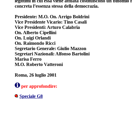
legittimi in cui essa viene attuata costituiscono un binomio n
concreta l’essenza stessa della democrazia.
Presidente: M.O. On. Arrigo Boldrini
Vice Presidente Vicario: Tino Casali
Vice Presidenti: Arturo Calabria
On. Alberto Cipellini
On. Luigi Orlandi
On. Raimondo Ricci
Segretario Generale: Giulio Mazzon
Segretari Nazionali: Alfonso Bartolini
Marisa Ferro
M.O. Roberto Vatteroni
Roma, 26 luglio 2001
per approfondire:
Speciale G8