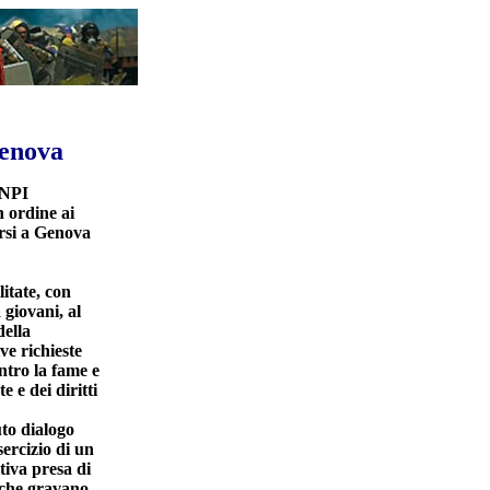
Genova
ANPI
 ordine ai
orsi a Genova
itate, con
 giovani, al
della
ve richieste
ontro la fame e
e e dei diritti
uto dialogo
sercizio di un
tiva presa di
i che gravano