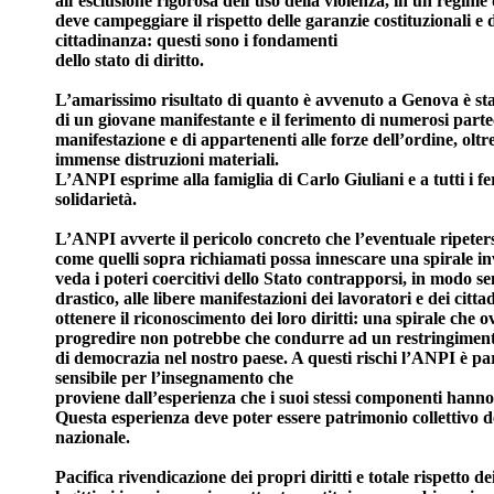
all’esclusione rigorosa dell’uso della violenza, in un regim
deve campeggiare il rispetto delle garanzie costituzionali e de
cittadinanza: questi sono i fondamenti
dello stato di diritto.
L’amarissimo risultato di quanto è avvenuto a Genova è sta
di un giovane manifestante e il ferimento di numerosi parte
manifestazione e di appartenenti alle forze dell’ordine, oltre
immense distruzioni materiali.
L’ANPI esprime alla famiglia di Carlo Giuliani e a tutti i fe
solidarietà.
L’ANPI avverte il pericolo concreto che l’eventuale ripeters
come quelli sopra richiamati possa innescare una spirale in
veda i poteri coercitivi dello Stato contrapporsi, in modo s
drastico, alle libere manifestazioni dei lavoratori e dei cittad
ottenere il riconoscimento dei loro diritti: una spirale che 
progredire non potrebbe che condurre ad un restringiment
di democrazia nel nostro paese. A questi rischi l’ANPI è p
sensibile per l’insegnamento che
proviene dall’esperienza che i suoi stessi componenti hanno
Questa esperienza deve poter essere patrimonio collettivo 
nazionale.
Pacifica rivendicazione dei propri diritti e totale rispetto d