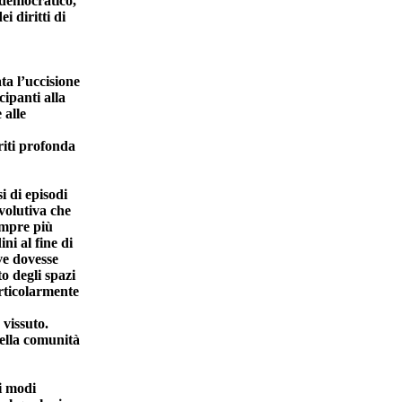
e democratico,
i diritti di
ta l’uccisione
cipanti alla
 alle
riti profonda
i di episodi
volutiva che
empre più
ini al fine di
ove dovesse
o degli spazi
articolarmente
 vissuto.
della comunità
ei modi