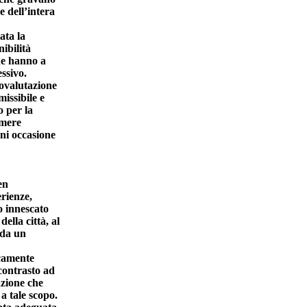
e dell’intera
ata la
ibilità
che hanno a
ssivo.
tovalutazione
issibile e
o per la
imere
gni occasione
en
erienze,
no innescato
ella città, al
 da un
icamente
 contrasto ad
azione che
a tale scopo.