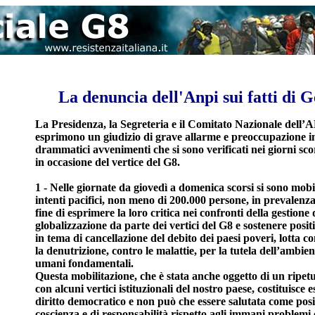
La denuncia dell'Anpi sui fatti di 
La Presidenza, la Segreteria e il Comitato Nazionale dell’
esprimono un giudizio di grave allarme e preoccupazione in
drammatici avvenimenti che si sono verificati nei giorni sc
in occasione del vertice del G8.
1 - Nelle giornate da giovedì a domenica scorsi si sono mobil
intenti pacifici, non meno di 200.000 persone, in prevalenza
fine di esprimere la loro critica nei confronti della gestione 
globalizzazione da parte dei vertici del G8 e sostenere positi
in tema di cancellazione del debito dei paesi poveri, lotta c
la denutrizione, contro le malattie, per la tutela dell’ambient
umani fondamentali.
Questa mobilitazione, che è stata anche oggetto di un ripet
con alcuni vertici istituzionali del nostro paese, costituisce e
diritto democratico e non può che essere salutata come posi
coscienza e di responsabilità rispetto agli immani problem