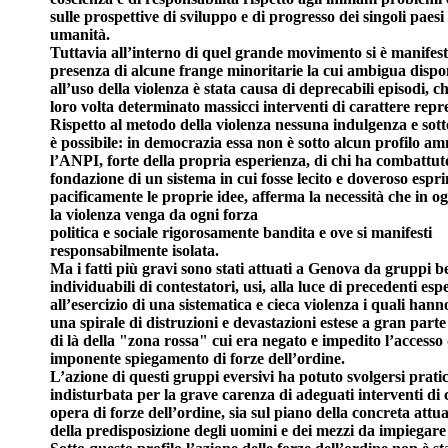
sulle prospettive di sviluppo e di progresso dei singoli paesi 
umanità.
Tuttavia all’interno di quel grande movimento si è manifest
presenza di alcune frange minoritarie la cui ambigua dispon
all’uso della violenza è stata causa di deprecabili episodi, 
loro volta determinato massicci interventi di carattere repre
Rispetto al metodo della violenza nessuna indulgenza e sot
è possibile: in democrazia essa non è sotto alcun profilo amm
l’ANPI, forte della propria esperienza, di chi ha combattut
fondazione di un sistema in cui fosse lecito e doveroso espr
pacificamente le proprie idee, afferma la necessità che in o
la violenza venga da ogni forza
politica e sociale rigorosamente bandita e ove si manifesti
responsabilmente isolata.
Ma i fatti più gravi sono stati attuati a Genova da gruppi b
individuabili di contestatori, usi, alla luce di precedenti esp
all’esercizio di una sistematica e cieca violenza i quali han
una spirale di distruzioni e devastazioni estese a gran parte d
di là della "zona rossa" cui era negato e impedito l’accesso
imponente spiegamento di forze dell’ordine.
L’azione di questi gruppi eversivi ha potuto svolgersi prat
indisturbata per la grave carenza di adeguati interventi di
opera di forze dell’ordine, sia sul piano della concreta attu
della predisposizione degli uomini e dei mezzi da impiegare 