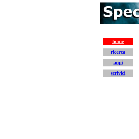
home
ricerca
anpi
scrivici
home