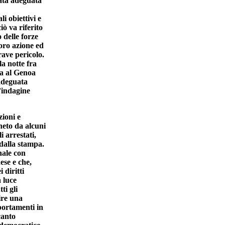
tata adeguata
i obiettivi e
iò va riferito
 delle forze
loro azione ed
rave pericolo.
la notte fra
sa al Genoa
 adeguata
n’indagine
zioni e
neto da alcuni
i arrestati,
dalla stampa.
nale con
ese e che,
 diritti
a luce
ti gli
ire una
portamenti in
canto