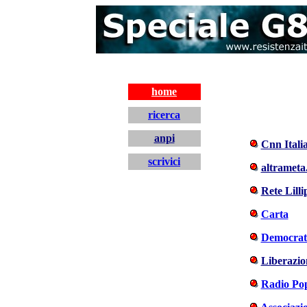
home
ricerca
anpi
Cnn Itali
scrivici
altrameta.
Rete Lilli
Carta
Democrati
Liberazio
Radio Po