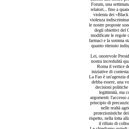
Forum, una settimana 
relatori... fino a quan
violenta dei «Black 
violenza indiscrimina
le nostre proposte son
degli obiettivi del G
modificate le regole 
farmaci e la somma sta
quanto ritenuto indi
Lei, onorevole Presi
nostra incredulità q
Roma il vertice d
iniziative di contest
La Fao è un'agenzia de
debba essere, una vol
decisioni politich
legittimità, ma c
argomenti: l'accesso a
principio di precauzio
nelle realtà agr
protezionistiche dei 
rispetto, nella lotta a
il rifiuto di coll
Le chiediamo quindi f