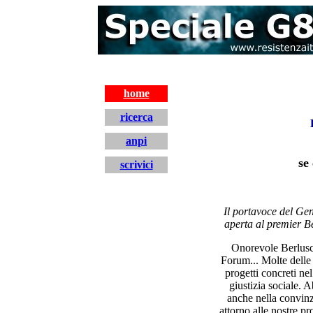
home
ricerca
anpi
se
scrivici
home
Il portavoce del Gen
aperta al premier Be
Onorevole Berlusco
Forum... Molte delle 
progetti concreti nel
giustizia sociale. 
anche nella convinz
attorno alle nostre p