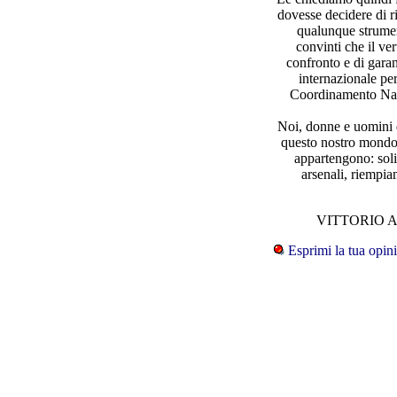
dovesse decidere di r
qualunque strumen
convinti che il ve
confronto e di garan
internazionale p
Coordinamento Nazi
Noi, donne e uomini 
questo nostro mondo 
appartengono: solid
arsenali, riempia
VITTORIO AG
Esprimi la tua opin