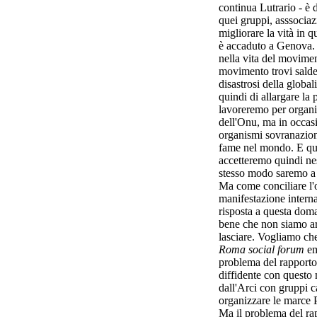
continua Lutrario - è d
quei gruppi, asssociaz
migliorare la vità in q
è accaduto a Genova. 
nella vita del movimen
movimento trovi salde 
disastrosi della global
quindi di allargare la 
lavoreremo per organi
dell'Onu, ma in occasi
organismi sovranaziona
fame nel mondo. E qu
accetteremo quindi ne
stesso modo saremo a 
Ma come conciliare l'o
manifestazione inter
risposta a questa doma
bene che non siamo ar
lasciare. Vogliamo ch
Roma social forum
em
problema del rapporto
diffidente con questo 
dall'Arci con gruppi ca
organizzare le marce 
Ma il problema del rap