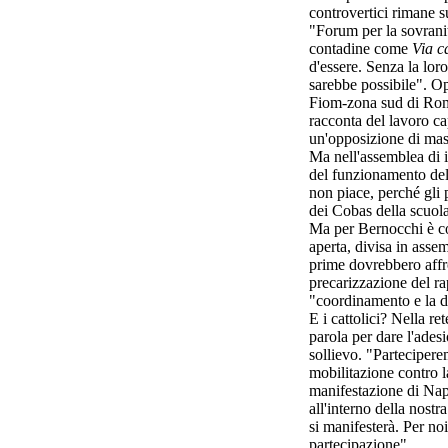
controvertici rimane s
"Forum per la sovranit
contadine come
Via c
d'essere. Senza la lor
sarebbe possibile". Op
Fiom-zona sud di Roma
racconta del lavoro ca
un'opposizione di mass
Ma nell'assemblea di i
del funzionamento de
non piace, perché gli 
dei Cobas della scuola
Ma per Bernocchi è co
aperta, divisa in asse
prime dovrebbero affro
precarizzazione del rap
"coordinamento e la di
E i cattolici? Nella r
parola per dare l'adesi
sollievo. "Partecipere
mobilitazione contro 
manifestazione di Napo
all'interno della nost
si manifesterà. Per no
partecipazione".