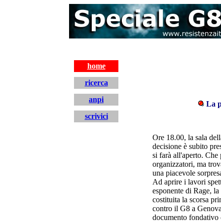
home
ricerca
anpi
La p
scrivici
home
Ore 18.00, la sala de
decisione è subito pre
si farà all'aperto. Che
organizzatori, ma trova
una piacevole sorpres
Ad aprire i lavori spe
esponente di Rage, la r
costituita la scorsa p
contro il G8 a Genova
documento fondativo