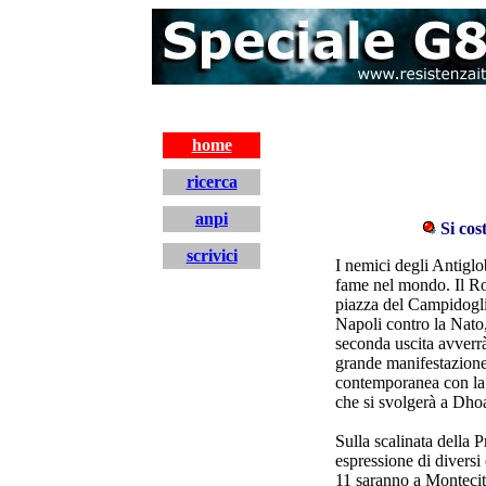
home
ricerca
anpi
Si cos
scrivici
I nemici degli Antiglo
fame nel mondo. Il Ro
home
piazza del Campidoglio
Napoli contro la Nato,
seconda uscita avverr
grande manifestazione
contemporanea con la
che si svolgerà a Dhoa
Sulla scalinata della 
espressione di diver
11 saranno a Montecito