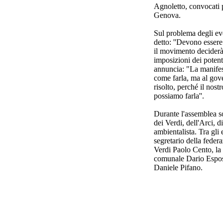
Agnoletto, convocati p
Genova.
Sul problema degli eve
detto: ''Devono essere
il movimento deciderà
imposizioni dei potent
annuncia: "La manifes
come farla, ma al gove
risolto, perché il nost
possiamo farla''.
Durante l'assemblea s
dei Verdi, dell'Arci, 
ambientalista. Tra gli e
segretario della feder
Verdi Paolo Cento, la 
comunale Dario Esposi
Daniele Pifano.