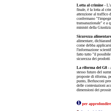
Lotta al crimine
- L'
finale, è la lotta al c
attenzione al traffico 
confermano "l'impegno
transanazionale" e a q
ministri della Giustizi
Sicurezza alimentar
alimentare, dichiarand
come debba applicarsi
l'informazione scienti
fatto tutto "il possibi
sicurezza dei prodotti 
La riforma del G8
- 
stesso futuro del summ
proposte di riforma, pe
punto, Berlusconi preci
delle contestazioni ac
dimensioni dei prossim
per approfondire