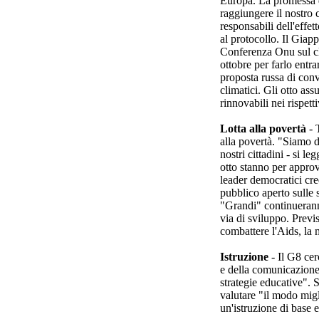
Europa. La promessa d
raggiungere il nostro 
responsabili dell'eff
al protocollo. Il Giap
Conferenza Onu sul c
ottobre per farlo entra
proposta russa di con
climatici. Gli otto as
rinnovabili nei rispett
Lotta alla povertà
- 
alla povertà. "Siamo de
nostri cittadini - si l
otto stanno per approv
leader democratici cr
pubblico aperto sulle s
"Grandi" continueranno
via di sviluppo. Previs
combattere l'Aids, la m
Istruzione
- Il G8 cer
e della comunicazione 
strategie educative". S
valutare "il modo migl
un'istruzione di base e