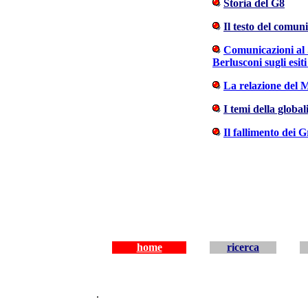
Storia del G8
Il testo del comuni
Comunicazioni
al
Berlusconi
sugli esit
La relazione del M
I temi della global
Il fallimento dei 
home
ricerca
.