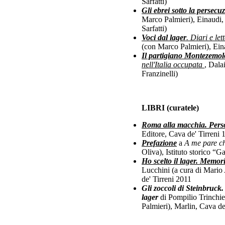
Sarfatti)
Gli ebrei sotto la persecuz
Marco Palmieri), Einaudi,
Sarfatti)
Voci dal lager
. Diari e let
(con Marco Palmieri), Ein
Il p
artigiano Montezemol
nell'Italia occup
ata
, Dala
Franzinelli)
LIBRI (curatele)
Roma alla macchia. Perso
Editore, Cava de' Tirreni 
Prefazione
a
A me pare ch
Oliva), Istituto storico “
Ho scelto il lager. Memori
Lucchini (a cura di Mario
de' Tirreni 2011
Gli zoccoli di Steinbruck.
lager
di Pompilio Trinchie
Palmieri), Marlin, Cava de