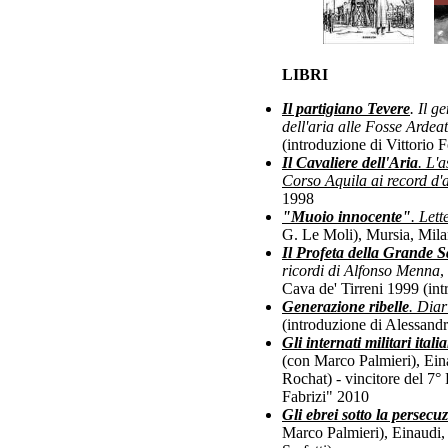
LIBRI
Il partigiano Tevere
. Il g
dell'aria alle Fosse Ardea
(introduzione di Vittorio 
Il Cavaliere dell'Aria
. L'
Corso Aquila ai record d'
1998
"Muoio innocente"
. Let
G. Le Moli), Mursia, Mila
Il Profeta della Grande 
ricordi di Alfonso Menna
,
Cava de' Tirreni 1999 (int
Generazione ribelle
.
Diari
(introduzione di Alessandr
Gli internati militari itali
(con Marco Palmieri), Ein
Rochat) - vincitore del 7
Fabrizi" 2010
Gli ebrei sotto la persecuz
Marco Palmieri), Einaudi,