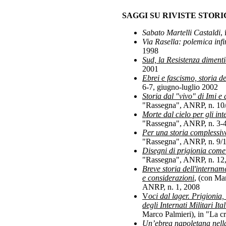
SAGGI SU RIVISTE STOR
Sabato Martelli Castaldi
,
Via Rasella: polemica infi
1998
Sud, la Resistenza diment
2001
Ebrei e fascismo, storia d
6-7, giugno-luglio 2002
Storia dal "vivo" di Imi e 
"Rassegna", ANRP, n. 10
Morte dal cielo per gli int
"Rassegna", ANRP, n. 3-
Per una storia complessiva
"Rassegna", ANRP, n. 9/
Disegni di prigionia come 
"Rassegna", ANRP, n. 12
Breve storia dell'intername
e considerazioni
, (con Mar
ANRP, n. 1, 2008
V
oci dal lager. Prigionia,
degli Internati Militari It
Marco Palmieri), in "La cr
Un’ebrea napoletana nella b