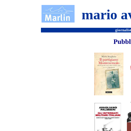
mario a
giornalist
Pubbli