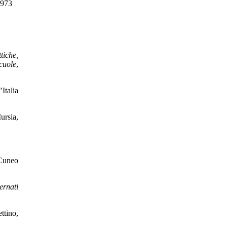
1973
tiche,
cuole
,
"Italia
ursia,
 Cuneo
ernati
ttino,