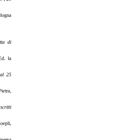
ologna
tta di
Ed. la
 al 25
ietra,
critti
oepli,
cinema