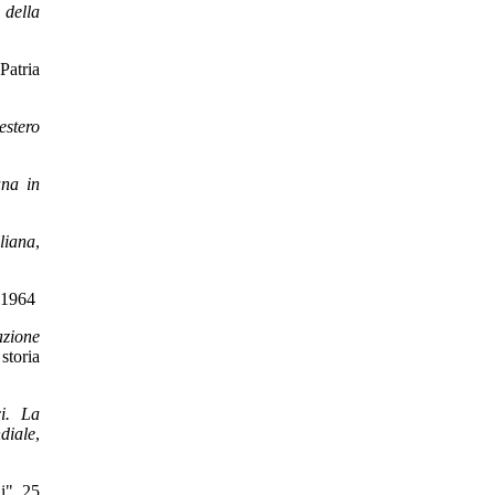
 della
Patria
'estero
ana in
aliana
,
 1964
azione
 storia
ci. La
diale
,
ni", 25