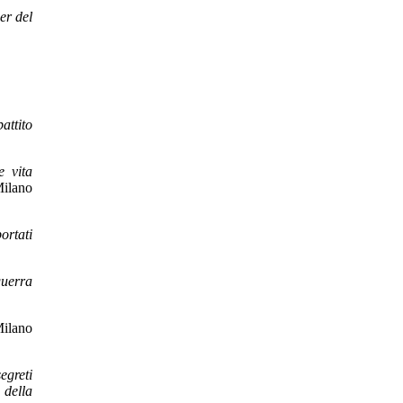
ger del
attito
e vita
Milano
ortati
guerra
Milano
egreti
della