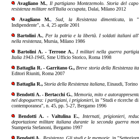
Avagliano M.
,
Il partigiano Montezemolo. Storia del capo
resistenza militare nell'Italia occupata
, Dalai, Milano 2012
Avagliano M.
,
Sud, la Resistenza dimenticata
, in "
Indipendente", n. 4, 25 aprile 2001
Bartolini A.
,
Per la patria e la libertà. I soldati italiani all
nella resistenza
, Mursia, Milano 1986
Bartolini A. - Terrone A.
,
I militari nella guerra partigi
Italia 1943-1945
, Sme Ufficio Storico, Roma 1998
Battaglia R. - Garritano G.,
Breve storia della Resistenza it
Editori Riuniti, Roma 2007
Battaglia R.,
Storia della Resistenza italiana
, Einaudi, Torino
Bendotti A. - Bertacchi G.
,
Memoria, mito e autorappresent
nel dopoguerra: i partigiani, i prigionieri
, in "Studi e ricerche di
contemporanea", n. 45, pp. 5-27, Bergamo 1996
Bendotti A. - Valtulina E.
,
Internati, prigionieri, redu
deportazione militare italiana durante la seconda guerra mon
Stamperia Stefanoni, Bergamo 1997
Bendotti A.
,
Resistenza. Gli studi e le memorie
, in "Settegior