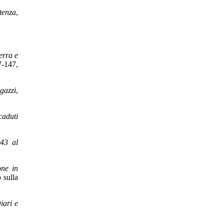
tenza
,
erra e
7-147,
gazzi
,
caduti
943 al
one in
 sulla
Diari e