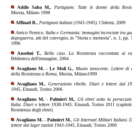
Addis Saba M.
,
Partigiane. Tutte le donne della Resis
Mursia, Milano 1998
Affinati R.
,
Partigiani italiani
(1943-1945)
, Chilemi, 2009
Amico Nemico. Italia e Germania: immagini incrociate tra gu
dopoguerra
, atti del convegno, in "Storia e memoria", n. 1, pp. 
1996
Anselmi T.
,
Bella ciao. La Resistenza raccontata ai ra
Biblioteca dell'immagine, 2004
Avagliano M. - Le Moli G.
,
Muoio innocente. Lettere di 
della Resistenza a Roma
, Mursia, Milano1999
Avagliano M.
,
Generazione ribelle. Diari e lettere dal 1
1945
, Einaudi, Torino 2006
Avagliano M.
-
Palmieri M.
,
Gli ebrei sotto la persecuzi
Italia. Diari e lettere 1938-1945
, Einaudi, Torino 2011 (capitolo
Resistenza degli ebrei)
Avagliano M.
-
Palmieri M.
,
Gli Internati Militari Italiani. 
lettere dai lager nazisti 1943-1945
, Einaudi, Torino 2009