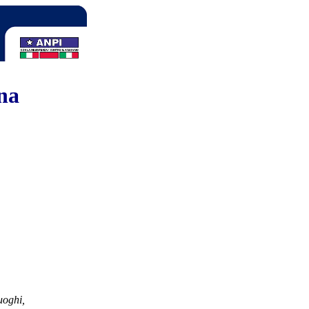
ana
uoghi,