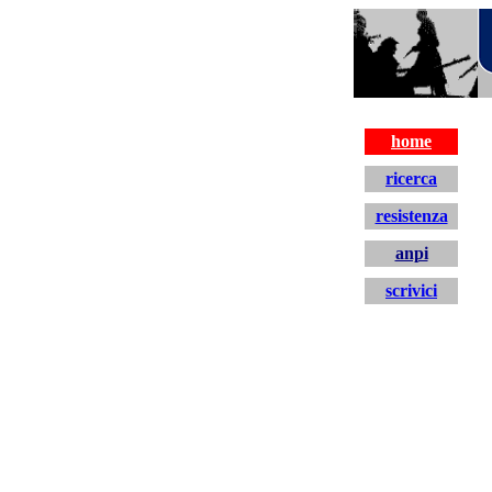
resistenza
home
ricerca
resistenza
anpi
scrivici
home