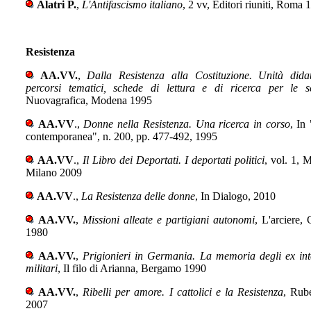
Alatri P.
,
L'Antifascismo italiano
, 2 vv, Editori riuniti, Roma 
Resistenza
AA.VV.
,
Dalla Resistenza alla Costituzione. Unità didat
percorsi tematici, schede di lettura e di ricerca per le s
Nuovagrafica, Modena 1995
AA.VV
.,
Donne nella Resistenza. Una ricerca in corso
, In 
contemporanea", n. 200, pp. 477-492, 1995
AA.VV
.,
Il Libro dei Deportati. I deportati politici
, vol. 1, M
Milano 2009
AA.VV
.,
La Resistenza delle donne
, In Dialogo, 2010
AA.VV.
,
Missioni alleate e partigiani autonomi
, L'arciere,
1980
AA.VV.
,
Prigionieri in Germania. La memoria degli ex int
militari
, Il filo di Arianna, Bergamo 1990
AA.VV.
,
Ribelli per amore. I cattolici e la Resistenza
, Rube
2007