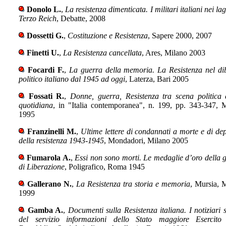
Donolo L.
,
La resistenza dimenticata. I militari italiani nei la
Terzo Reich
, Debatte, 2008
Dossetti G.
,
Costituzione e Resistenza
, Sapere 2000, 2007
Finetti U.
,
La Resistenza cancellata
, Ares, Milano 2003
Focardi F.
,
La guerra della memoria. La Resistenza nel dib
politico italiano dal 1945 ad oggi
, Laterza, Bari 2005
Fossati R.
,
Donne, guerra, Resistenza tra scena politica 
quotidiana
, in "Italia contemporanea", n. 199, pp. 343-347, 
1995
Franzinelli M.
,
Ultime lettere di condannati a morte e di dep
della resistenza 1943-1945
, Mondadori, Milano 2005
Fumarola A.
,
Essi non sono morti. Le medaglie d’oro della 
di Liberazione
, Poligrafico, Roma 1945
Gallerano N.
,
La Resistenza tra storia e memoria
, Mursia, 
1999
Gamba A.
,
Documenti sulla Resistenza italiana. I notiziari s
del servizio informazioni dello Stato maggiore Esercito 