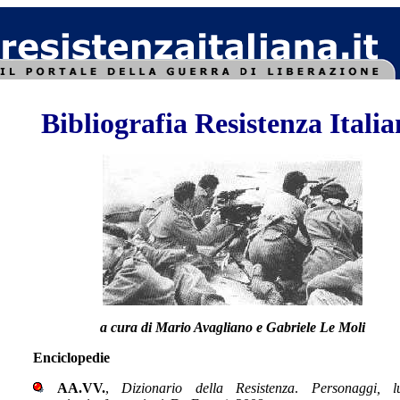
Bibliografia
Resistenza Itali
a cura di Mario Avagliano e Gabriele Le Moli
Enciclopedie
AA.VV.
,
Dizionario della Resistenza
.
Personaggi, l