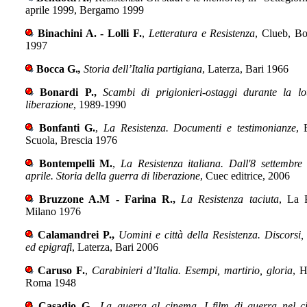
aprile 1999, Bergamo 1999
Binachini A. - Lolli F.
,
Letteratura e Resistenza
, Clueb, B
1997
Bocca G.
,
Storia dell’Italia partigiana
, Laterza, Bari 1966
Bonardi P.,
Scambi di prigionieri-ostaggi durante la lo
liberazione
, 1989-1990
Bonfanti G.
,
La Resistenza. Documenti e testimonianze
, 
Scuola, Brescia 1976
Bontempelli M.
,
La Resistenza italiana. Dall'8 settembre
aprile. Storia della guerra di liberazione
, Cuec editrice, 2006
Bruzzone A.M - Farina R.,
La Resistenza taciuta
, La P
Milano 1976
Calamandrei P.,
Uomini e città della Resistenza. Discorsi, s
ed epigrafi
, Laterza, Bari 2006
Caruso F.
,
Carabinieri d’Italia. Esempi, martirio, gloria
, H
Roma 1948
Casadio G.
,
La guerra al cinema. I film di guerra nel 