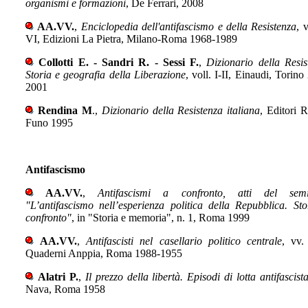
organismi e formazioni
, De Ferrari, 2008
AA.VV.
,
Enciclopedia dell'antifascismo e della Resistenza
, v
VI, Edizioni La Pietra, Milano-Roma 1968-1989
Collotti E. - Sandri R. - Sessi F.
,
Dizionario della Resis
Storia e geografia della Liberazione
, voll. I-II, Einaudi, Torino
2001
Rendina M
.,
Dizionario della Resistenza italiana
, Editori R
Funo 1995
Antifascismo
AA.VV.
,
Antifascismi a confronto, atti del semi
"L’antifascismo nell’esperienza politica della Repubblica. Sto
confronto"
, in "Storia e memoria", n. 1, Roma 1999
AA.VV.
,
Antifascisti nel casellario politico centrale
, vv.
Quaderni A
nppia, Roma 1988-1955
Alatri P.
,
Il prezzo della libertà. Episodi di lotta antifascist
Nava, Roma 1958