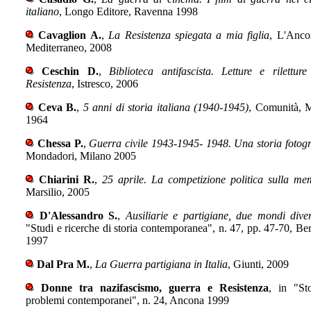
italiano
, Longo Editore, Ravenna 1998
Cavaglion A.
,
La Resistenza spiegata a mia figlia
, L'Anco
Mediterraneo, 2008
Ceschin D.
,
Biblioteca antifascista. Letture e riletture
Resistenza
, Istresco, 2006
Ceva B.
,
5 anni di storia italiana (1940-1945)
, Comunità, 
1964
Chessa P.
,
Guerra civile 1943-1945- 1948. Una storia fotogr
Mondadori, Milano 2005
Chiarini R.
,
25 aprile. La competizione politica sulla me
Marsilio, 2005
D'Alessandro S.
,
Ausiliarie e partigiane, due mondi diver
"Studi e ricerche di storia contemporanea", n. 47, pp. 47-70, B
1997
Dal Pra M.
,
La Guerra partigiana in Italia
, Giunti, 2009
Donne tra nazifascismo, guerra e Resistenza
, in "St
problemi contemporanei", n. 24, Ancona 1999