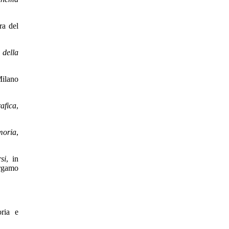
ra del
 della
Milano
afica
,
moria
,
si
, in
ergamo
oria e