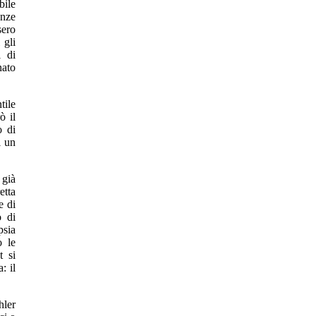
bile
anze
sero
 gli
i di
nato
tile
ò il
o di
i un
 già
etta
e di
o di
psia
o le
t si
: il
hler