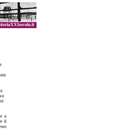
toriaXXIsecolo.it
a
 una
la
eva
dei
se a
e il
esso