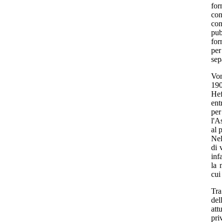
for
con
con
pub
for
per
sep
Von
19
Hef
ent
per
l'A
al 
Nel
di 
inf
la 
cui
Tra
del
at
pri