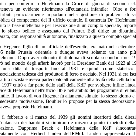
nita per conferire a Hefelmann la Croce di guerra di seconda cl
teneva un evidente riferimento all'eutanasia infantile: "Oltre a for
tributi particolarmente importanti nella gestione di problemi di sa
blica di competenza del II ufficio centrale, il camerata Dr, Hefelman
nito la base intellettuale per l'esecuzione di un compito speciale, import
 lo sforzo bellico e assegnato dal Fuhrer. Egli dirige un dipartim
arato, con responsabilità autonome, finalizzato a questo compito special
 Hegener, figlio di un ufficiale dell'esercito, era nato nel settembre
05 nella Prussia orientale e dunque aveva soltanto un anno più
elmann. Dopo aver ottenuto il diploma di scuola secondaria nel 1
rò nel mondo degli affari; lavorò per la Dresdner Bank dal 1923 al 1
 una ditta di trasporti fino al 1931 e quindi come statistico
ssociazione tedesca dei produttori di ferro e acciaio. Nel 1931 si era Iscr
partito nazista e aveva partecipato attivamente all'attività della cellula loc
 1937 entrò a far parte dello staff della KdF per svolgere infine l'inca
vice di Hefelmann nell'ufficio IIb e nell'ambito del programma di eutan
antile. Il lavoro di von Hegener fu altamente stimato: lo stesso giorno e
medesima motivazione, Bouhler lo propose per la stessa decorazione
 aveva proposto Hefelmann.
 il febbraio e il marzo del 1939 gli uomini incaricati della direz
l'eutanasia dei bambini si riunirono e misero a punto i metodi della
tuazione. Dapprima Brack e Hefelmann della KdF s'incontrar
vatamente con Herbert Linden dell'RMdI. Linden rappresentava i