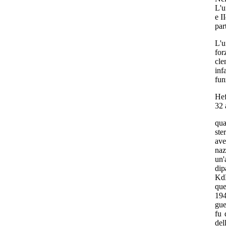
L'u
e I
par
L'u
for
cle
inf
fun
Hef
32 
qua
ste
ave
naz
un'
dip
KdF
que
19
gue
fu 
del