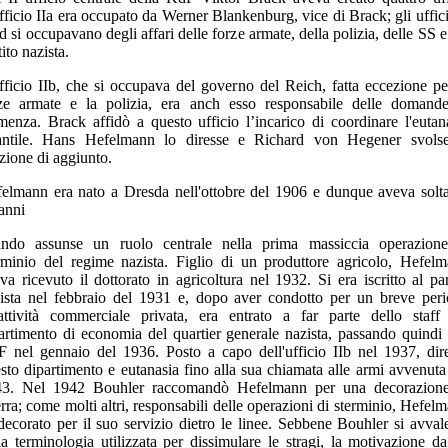
fficio IIa era occupato da Werner Blankenburg, vice di Brack; gli uffici
Id si occupavano degli affari delle forze armate, della polizia, delle SS e
tito nazista.
fficio IIb, che si occupava del governo del Reich, fatta eccezione pe
ze armate e la polizia, era anch esso responsabile delle domand
menza. Brack affidò a questo ufficio l’incarico di coordinare l'eutan
antile. Hans Hefelmann lo diresse e Richard von Hegener svols
zione di aggiunto.
elmann era nato a Dresda nell'ottobre del 1906 e dunque aveva solt
anni
ndo assunse un ruolo centrale nella prima massiccia operazion
rminio del regime nazista. Figlio di un produttore agricolo, Hefel
va ricevuto il dottorato in agricoltura nel 1932. Si era iscritto al par
ista nel febbraio del 1931 e, dopo aver condotto per un breve per
attività commerciale privata, era entrato a far parte dello staff
artimento di economia del quartier generale nazista, passando quindi 
 nel gennaio del 1936. Posto a capo dell'ufficio IIb nel 1937, dir
sto dipartimento e eutanasia fino alla sua chiamata alle armi avvenuta
43. Nel 1942 Bouhler raccomandò Hefelmann per una decorazione
rra; come molti altri, responsabili delle operazioni di sterminio, Hefel
decorato per il suo servizio dietro le linee. Sebbene Bouhler si avval
la terminologia utilizzata per dissimulare le stragi, la motivazione da