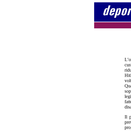
L’o
cur
rid
Hit
vol
Qua
sop
leg
fat
dis
Il 
pre
pro