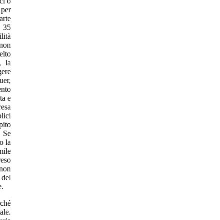
ci o
 per
arte
a 35
lità
 non
elto
, la
gere
uer,
ento
ta e
resa
lici
pito
. Se
o la
mile
reso
 non
 del
e.
rché
ale.