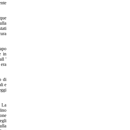
ente
nque
ulla
tati
cura
capo
e in
ll '
 era
o di
li e
eggi
. La
dino
ione
egli
ulla