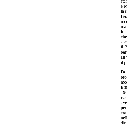
ste
e M
la 
Bad
med
ma 
fun
che
spe
il 
par
all
il 
Dop
pro
med
Ern
190
isc
ave
per
era
nel
dir