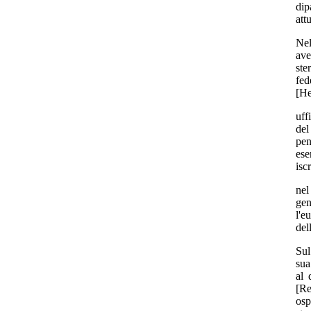
dip
att
Nel
ave
ste
fed
[He
uff
del
pen
ese
iscr
nel
gen
l'e
del
Sul
sua
al 
[Re
osp