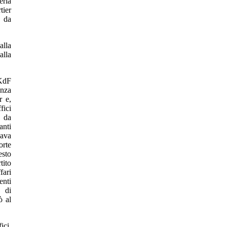
eria
tier
a da
alla
alla
 KdF
enza
r e,
fici
o da
anti
pava
orte
esto
tito
fari
nti
o di
ò al
ici.