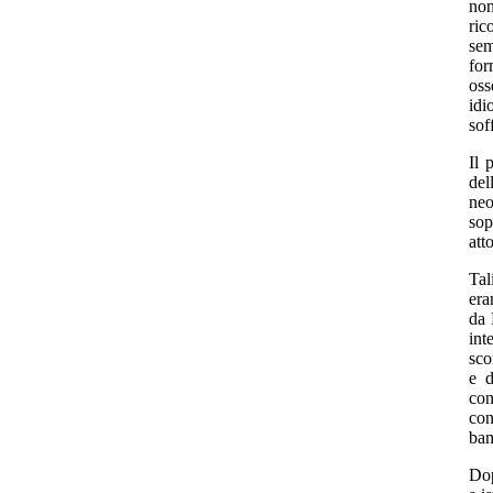
non
ric
sem
for
oss
idi
sof
Il 
del
neo
sop
att
Tal
era
da 
int
sco
e d
con
con
bam
Dop