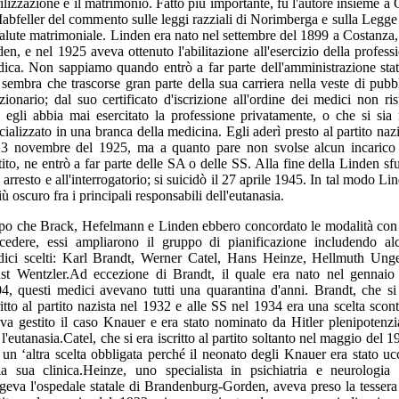
rilizzazione e il matrimonio. Fatto più importante, fu l'autore insieme a 
abfeller del commento sulle leggi razziali di Norimberga e sulla Legge
salute matrimoniale. Linden era nato nel settembre del 1899 a Costanza,
en, e nel 1925 aveva ottenuto l'abilitazione all'esercizio della profess
ica. Non sappiamo quando entrò a far parte dell'amministrazione stat
sembra che trascorse gran parte della sua carriera nella veste di pubb
zionario; dal suo certificato d'iscrizione all'ordine dei medici non ris
 egli abbia mai esercitato la professione privatamente, o che si sia
cializzato in una branca della medicina. Egli aderì presto al partito nazi
23 novembre del 1925, ma a quanto pare non svolse alcun incarico
tito, ne entrò a far parte delle SA o delle SS. Alla fine della Linden sf
 ' arresto e all'interrogatorio; si suicidò il 27 aprile 1945. In tal modo Li
più oscuro fra i principali responsabili dell'eutanasia.
o che Brack, Hefelmann e Linden ebbero concordato le modalità con
cedere, essi ampliarono il gruppo di pianificazione includendo al
ici scelti: Karl Brandt, Werner Catel, Hans Heinze, Hellmuth Ung
st Wentzler.Ad eccezione di Brandt, il quale era nato nel gennaio
4, questi medici avevano tutti una quarantina d'anni. Brandt, che si
ritto al partito nazista nel 1932 e alle SS nel 1934 era una scelta scont
va gestito il caso Knauer e era stato nominato da Hitler plenipotenzi
 l'eutanasia.Catel, che si era iscritto al partito soltanto nel maggio del 1
 un ‘altra scelta obbligata perché il neonato degli Knauer era stato uc
la sua clinica.Heinze, uno specialista in psichiatria e neurologia
igeva l'ospedale statale di Brandenburg-Gorden, aveva preso la tessera