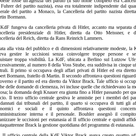
bene fosse un'agenzia del partito (il suo nome completo era Cancell
 Fuhrer del partito nazista), essa era totalmente indipendente dal quar
erale del partito a Monaco, la Cancelleria del partito nazista dirett
tin Bormann.
KdF fungeva da cancelleria privata di Hitler, accanto ma separata d
celleria presidenziale di Hitler, diretta da Otto Meissner, e d
celleria del Reich, diretta da Rans Reinrich Lammers.
ata alla vista del pubblico e di dimensioni relativamente modeste, la
eva gestire le uccisioni senza coinvolgere troppe persone e s
uistare troppa visibilità. La KdF, ubicata a Berlino sul Lutzow Ufe
cessivamente, al numero 8 della Voss Strabe, era suddivisa in cinque uf
trali. Il primo si occupava degli affari privati di Hitler ed era dirett
ert Bormann, fratello di Martin. Il secondo affrontava questioni riguard
governo e il partito ed era diretto da Viktor Brack. Tale ufficio si occu
he delle domande di clemenza, ivi incluse quelle che richiedevano la m
tosa; la domanda degli Knauer era giunta fino a Hitler passando per qu
icio. Il terzo ufficio centrale gestiva le amnistie per i membri del par
dannati dai tribunali del partito, il quarto si occupava di tutti gli af
onomici e sociali e il quinto affrontava questioni concerne
mministrazione interna e il personale. Bouhler assegnò il compit
anizzare le uccisioni per eutanasia al II ufficio centrale e quindi affid
ntaquattrenne Brack la gestione quotidiana del programma di eutanasia.
 II ufficio centrale della KdF Viktor Brack aveva creato quattro uff