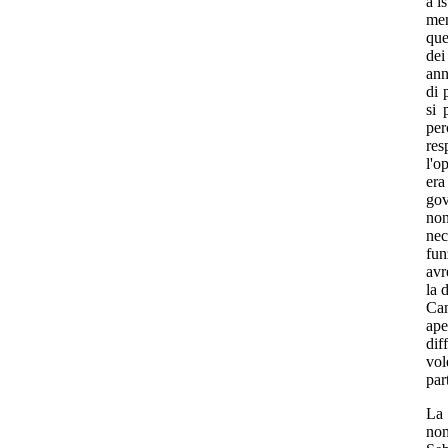
a i
men
que
dei
ann
di 
si 
per
res
l'o
era
gov
non
nec
fun
avr
la 
Can
ape
dif
vol
par
La 
non