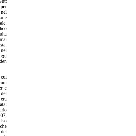
Gutt
 per
 nel
ione
ale,
lico
ulta
 mai
sta,
 nel
uggi
nden
 cui
cuni
er e
 del
 era
ata:
ario
937,
ciso
 che
 del