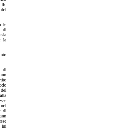
 IIc
 del
r le
e di
asia
e la
anto
e di
mann
tito
iodo
 del
alla
esse
 nel
 di
mann
esse
 lui