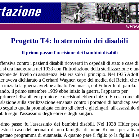
www.s
Progetto T4: lo sterminio dei disabili
Il primo passo: l'uccisione dei bambini disabili
ffensiva contro i pazienti disabili ricoverati in ospedali di stato e case di
a si era inaugurata nel 1933 con l'introduzione della sterilizzazione e un
uzione del livello di assistenza. Ma era solo il principio. Nel 1935 Adolf
ler aveva dichiarato a Gerhard Wagner, capo dei medici del Reich, che
ta iniziata la guerra avrebbe attuato l'eutanasia; e il Fuhrer fu di parola.
ndo, il primo settembre 1939 ebbe inizio la guerra, l'apparato per
primere i disabili era pronto e le uccisioni ebbero inizio. E cosi come al
islazione sulla sterilizzazione emanata contro i portatori di handicap av
to seguito quella promulgata contro gli ebrei e gli zingari, all'assassinio 
abili segui l'assassinio degli ebrei e degli zingari.
primo passo fu l'assassinio dei bambini disabili. Nel 1938 Hitler pre
testo il caso del neonato di una famiglia di nome Knauer per attivar
gettato programma di eutanasia. A quanto pare il figlio (o la figlia: il s