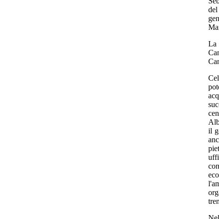
Seb
del
gen
Mar
La 
Can
Can
Cel
pot
acq
suc
cen
Alb
il 
anc
pie
uff
con
ec
l'a
org
tre
Nel