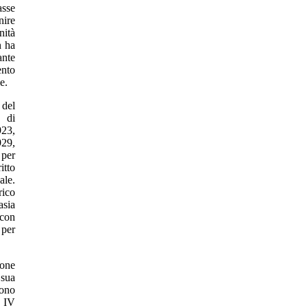
asse
nire
nità
n ha
ante
ento
e.
 del
 di
923,
929,
 per
itto
ale.
rico
asia
 con
 per
ione
 sua
ono
l IV