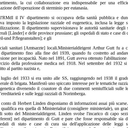
artimento, la cui collaborazione era indispensabile per una effici
uazione dell'operazione di sterminio per eutanasia.
l'RMdI il IV dipartimento si occupava della sanità pubblica e du
va imposto la legislazione razziale ed eugenetica, inclusa la legge s
rilizzazione. Il dipartimento supervisionava le autorità sanitarie degli s
erali [Lànder] e delle province prussiane; gli ospedali di stato e case di 
il-und P.flegeanstalten]; e gli
iciali sanitari [Amtsarzte] locali.Ministerialdirigent Arthur Gutt fu a 
 dipartimento fino alla fine del 1939, quando fu costretto ad andar
sione per incapacità. Nato nel 1891, Gutt aveva ottenuto l'abilitazione a
rcizio della professione medica nel 1918. Nel settembre del 1932 si
itto al partito nazista e,
 luglio del 1933 si era unito alle SS, raggiungendo nel 1938 il grad
erale di brigata. Manifestò uno spiccato interesse per le tematiche razzia
ugenetica divenendo il coautore di due commenti semiufficiali sulle l
l'ereditarietà e sulle leggi razziali di Norimberga.
 conto di Herbert Linden disponiamo di informazioni assai più scarse
 qualifica era quella di Ministerialrat (consigliere ministeriale), un gra
di sotto del Ministerialdirigent. Linden svolse l'incarico di capo sez
ferent] nel dipartimento di Gutt e pare che fosse responsabile sia d
edali di stato e case di cura sia dell'applicazione delle leggi s