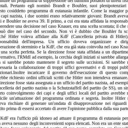
stituire un programma di soppressione dei bambini portatori di difetti fisi
tali. Pertanto egli nominò Brandt e Bouhler, suoi plenipotenziari
sto cosiddetto programma di eutanasia infantile. Come la maggior p
 capi nazista, i due uomini erano relativamente giovani: Brandt avev
i e Bouhler ne aveva 39. Il primo, a cui era stata affidata la responsabi
prendere una decisione nel caso Knauer, era una scelta scontata; il che
può dire nel caso del secondo. Non vi è dubbio che Bouhler fu sc
ché Hitler voleva affidare alla KdF (Cancelleria privata di Hitler)
ponsabilità dell'impresa. Un ufficio doveva organizzare e diri
perazione di sterminio e la KdF, che era già stata coinvolta nel caso Kna
 una scelta perfetta. Se la direzione fosse stata affidata a un dipartim
ernativo, I'RMdI ad esempio, la cerchia degli iniziati si sarebbe allarga
 si sarebbe potuto mantenere il segreto sulle uccisioni. Si sarebbe 
essaria la collaborazione di troppi uffici governativi e di troppi pubb
zionari.Inoltre incaricare il governo dell'esecuzione di questo com
ebbe richiesto ordini ufficiali scritti che Hitler non intendeva emanare
direzione fosse stata assegnata a un ufficio del partito nazista, ad esempi
celleria del partito nazista o la Schutzstaffell del partito (le SS), un si
rto coinvolgimento dei capi e degli uffici locali del partito avrebbe 
ficile un'attuazione del programma ordinata e segreta. Inoltre Hitler
eva rischiare di generare un'ondata di disapprovazione nei riguardi
tito prima di essersi accertato di avere l'opinione pubblica dalla sua part
KdF era l'ufficio più idoneo ad attuare il programma di eutanasia pe
 aveva nessuno degli inconvenienti sopra elencati. Non era un ente stat