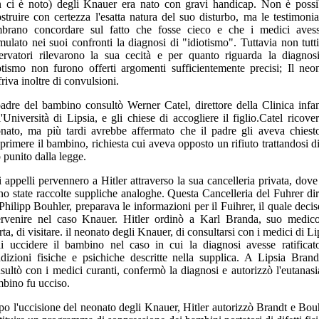
 ci è noto) degli Knauer era nato con gravi handicap. Non è possi
ostruire con certezza l'esatta natura del suo disturbo, ma le testimoni
brano concordare sul fatto che fosse cieco e che i medici aves
mulato nei suoi confronti la diagnosi di "idiotismo". Tuttavia non tutti
ervatori rilevarono la sua cecità e per quanto riguarda la diagnos
otismo non furono offerti argomenti sufficientemente precisi; Il neo
friva inoltre di convulsioni.
padre del bambino consultò Werner Catel, direttore della Clinica infan
l'Università di Lipsia, e gli chiese di accogliere il figlio.Catel ricover
nato, ma più tardi avrebbe affermato che il padre gli aveva chiest
primere il bambino, richiesta cui aveva opposto un rifiuto trattandosi d
o punito dalla legge.
i appelli pervennero a Hitler attraverso la sua cancelleria privata, dove
no state raccolte suppliche analoghe. Questa Cancelleria del Fuhrer dir
Philipp Bouhler, preparava le informazioni per il Fuihrer, il quale decis
ervenire nel caso Knauer. Hitler ordinò a Karl Branda, suo medic
rta, di visitare. il neonato degli Knauer, di consultarsi con i medici di Li
i uccidere il bambino nel caso in cui la diagnosi avesse ratificat
dizioni fisiche e psichiche descritte nella supplica. A Lipsia Brand
sultò con i medici curanti, confermò la diagnosi e autorizzò l'eutanasia
bino fu ucciso.
o l'uccisione del neonato degli Knauer, Hitler autorizzò Brandt e Bou