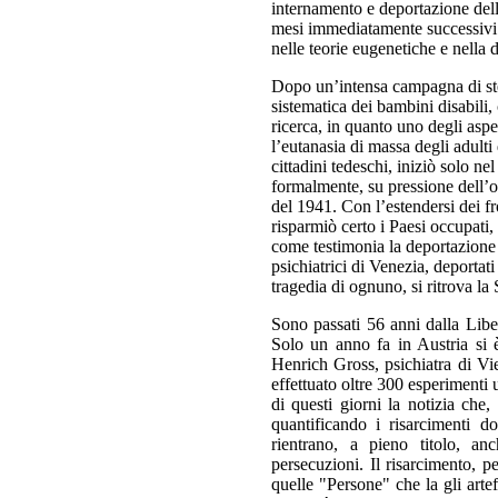
internamento e deportazione dell
mesi immediatamente successivi al
nelle teorie eugenetiche e nella d
Dopo un’intensa campagna di ster
sistematica dei bambini disabili,
ricerca, in quanto uno degli aspet
l’eutanasia di massa degli adulti 
cittadini tedeschi,
iniziò solo ne
formalmente, su pressione dell’o
del 1941. Con l’estendersi dei fro
risparmiò certo i Paesi occupati,
come testimonia la deportazione d
psichiatrici di Venezia, deporta
tragedia di ognuno, si ritrova la S
Sono passati 56 anni dalla Libe
Solo un anno fa in Austria si è
Henrich Gross, psichiatra di Vie
effettuato oltre 300 esperiment
di questi giorni la notizia che
quantificando i risarcimenti do
rientrano, a pieno titolo, an
persecuzioni. Il risarcimento, p
quelle "Persone" che la gli arte