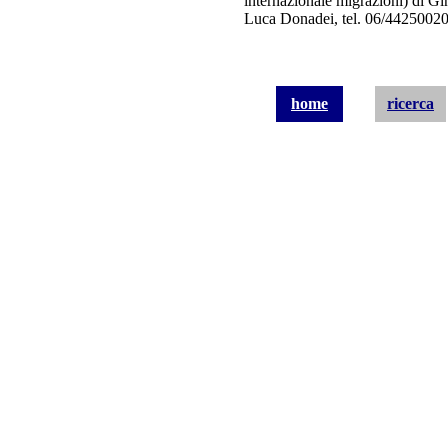
internazionale migrazioni) di Gi
Luca Donadei, tel. 06/4425002
home
ricerca