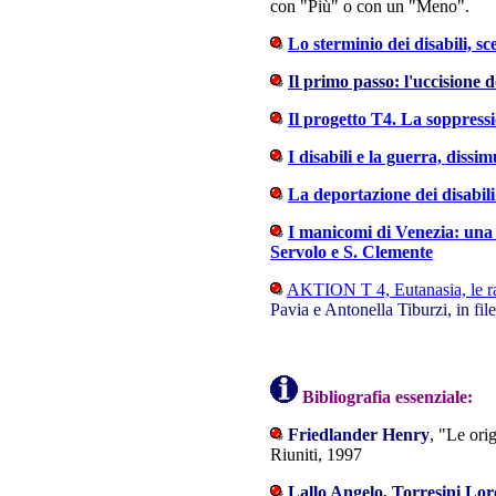
con "Più" o con un "Meno".
Lo sterminio dei disabili, s
Il primo passo: l'uccisione d
Il progetto T4. La soppressio
I disabili e la guerra, dissi
La deportazione dei disabili
I manicomi di Venezia: una 
Servolo e S. Clemente
AKTION T 4, Eutanasia, le ra
Pavia e Antonella Tiburzi, in fil
Bibliografia essenziale:
Friedlander Henry
, "Le ori
Riuniti, 1997
Lallo Angelo, Torresini Lo