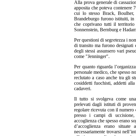
Alla prova generale di cassazio
apposita che poteva contenere 70 s
cui lo stesso Brack, Boulher
Brandeburgo furono istituiti, in
che coprivano tutti il territor
Sonnenstein, Bernburg e Hadam
Per questioni di segretezza i n
di transito ma furono designati c
degli stessi assunsero vari pse
come "Jenninger".
Per quanto riguarda l’organizza
personale medico, che spesso n
reclutato a caso anche tra gli st
cosiddetti fuochisti, addetti al
cadaveri.
Il tutto si svolgeva come una
prelevati dagli istituti di prove
regolare ricevuta con il numero e
presso i campi di uccisione, 
accoglienza che spesso erano sopr
d’accoglienza erano situate
necessariamente trovarsi nell’int