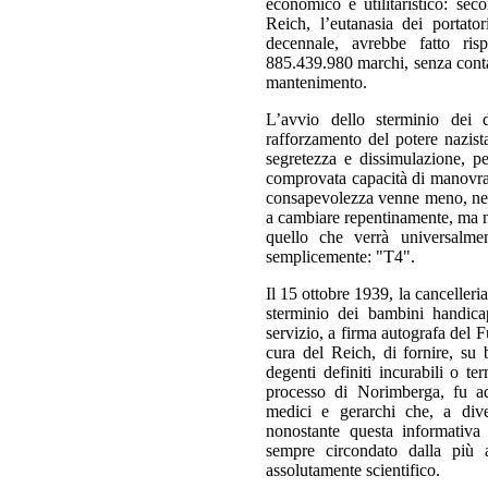
economico e utilitaristico: seco
Reich, l’eutanasia dei portato
decennale, avrebbe fatto ris
885.439.980 marchi, senza conta
mantenimento.
L’avvio dello sterminio dei 
rafforzamento del potere nazista
segretezza e dissimulazione, pe
comprovata capacità di manovrar
consapevolezza venne meno, nell
a cambiare repentinamente, ma n
quello che verrà universalme
semplicemente: "T4".
Il 15 ottobre 1939, la cancelleria
sterminio dei bambini handica
servizio, a firma autografa del Fu
cura del Reich, di fornire, su b
degenti definiti incurabili o t
processo di Norimberga, fu ad
medici e gerarchi che, a dive
nonostante questa informativa 
sempre circondato dalla più 
assolutamente scientifico.