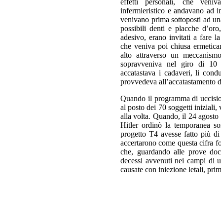
effetti personali, che veniv
infermieristico e andavano ad i
venivano prima sottoposti ad un
possibili denti e placche d’oro
adesivo, erano invitati a fare 
che veniva poi chiusa ermeticam
alto attraverso un meccanism
sopravveniva nel giro di 10 
accatastava i cadaveri, li con
provvedeva all’accatastamento d
Quando il programma di uccision
al posto dei 70 soggetti iniziali
alla volta. Quando, il 24 agosto
Hitler ordinò la temporanea sos
progetto T4 avesse fatto più di
accertarono come questa cifra fos
che, guardando alle prove docum
decessi avvenuti nei campi di u
causate con iniezione letali, pri