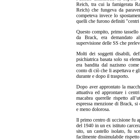
Reich, tra cui la famigerata R
Reich) che fungeva da paravento
competeva invece lo spostamento
quelli che furono definiti "centri
Questo compito, primo tassello 
da Brack, era demandato al
supervisione delle SS che prelev
Molti dei soggetti disabili, de
psichiatrica basata solo su eleme
era bandita dal nazismo come 
conto di ciò che li aspettava e gl
durante e dopo il trasporto.
Dopo aver approntato la macchi
attuativa ed approntare i cent
macabra querelle rispetto all’ut
espressa menzione di Brack, si o
e meno dolorosa.
Il primo centro di uccisione fu a
del 1940 in un ex istituto carce
sito, un castello isolato, fu s
facilmente dissimulabile rispetto