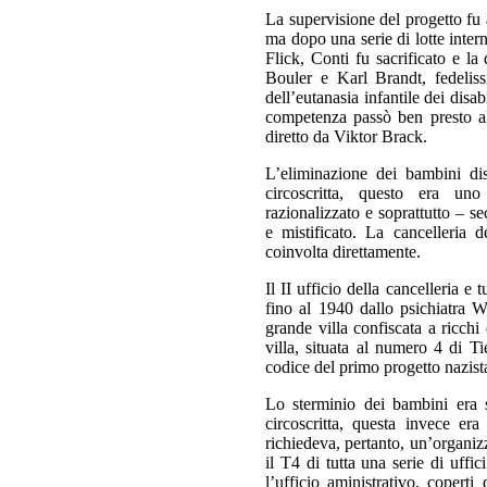
La supervisione del progetto fu
ma dopo una serie di lotte inter
Flick, Conti fu sacrificato e la
Bouler e Karl Brandt, fedelis
dell’eutanasia infantile dei disa
competenza passò ben presto al I
diretto da Viktor Brack.
L’eliminazione dei bambini di
circoscritta, questo era un
razionalizzato e soprattutto – 
e mistificato. La cancelleria
coinvolta direttamente.
Il II ufficio della cancelleria e tu
fino al 1940 dallo psichiatra W
grande villa confiscata a ricchi 
villa, situata al numero 4 di Ti
codice del primo progetto nazist
Lo sterminio dei bambini era 
circoscritta, questa invece er
richiedeva, pertanto, un’organiz
il T4 di tutta una serie di uffi
l’ufficio aministrativo, copert