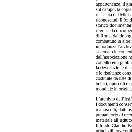
appartenenza, il gra
sul campo, la copia
rilasciata dal Minist
riconosciuti. Il fon
storico-documentario
riferisce la docume
di Roma dal dopogu
combattuto in altre
importanza l’archiv
sistemato in conteni
dall’associazione ne
con altri enti pubbli
la rievocazione di a
e le risultanze congr
costituite da liste d
bellici, opuscoli e 
mondiale in original
L’archivio dell’Irsi
I documenti conservat
manoscritti, dattilos
preparatorio di rice
materiale all’istituto
Il fondo Claudio Pav
principali forze pol