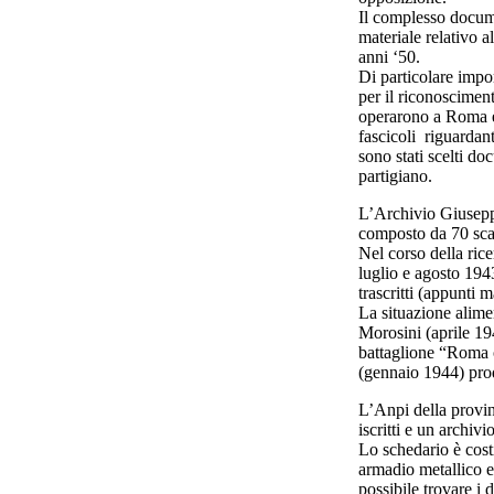
Il complesso docum
materiale relativo al
anni ‘50.
Di particolare impor
per il riconoscimen
operarono a Roma e 
fascicoli riguardant
sono stati scelti do
partigiano.
L’Archivio Giuseppe
composto da 70 scat
Nel corso della ricer
luglio e agosto 194
trascritti (appunti m
La situazione alime
Morosini (aprile 194
battaglione “Roma o
(gennaio 1944) prod
L’Anpi della provi
iscritti e un archivi
Lo schedario è cost
armadio metallico e 
possibile trovare i d