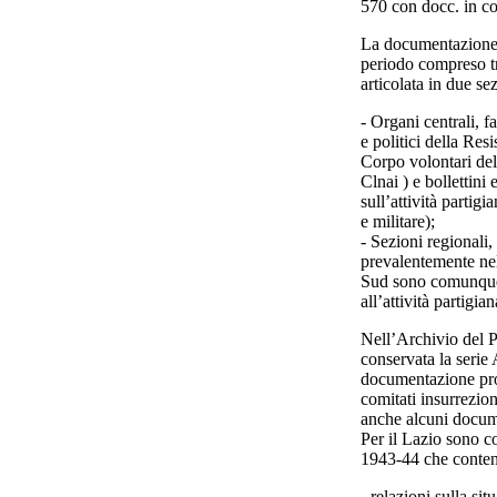
570 con docc. in c
La documentazione d
periodo compreso tr
articolata in due sez
- Organi centrali, f
e politici della Re
Corpo volontari del
Clnai ) e bollettini
sull’attività partigia
e militare);
- Sezioni regionali
prevalentemente nell
Sud sono comunque co
all’attività partigi
Nell’Archivio del P
conservata la serie 
documentazione prov
comitati insurrezion
anche alcuni documen
Per il Lazio sono co
1943-44 che conte
- relazioni sulla si