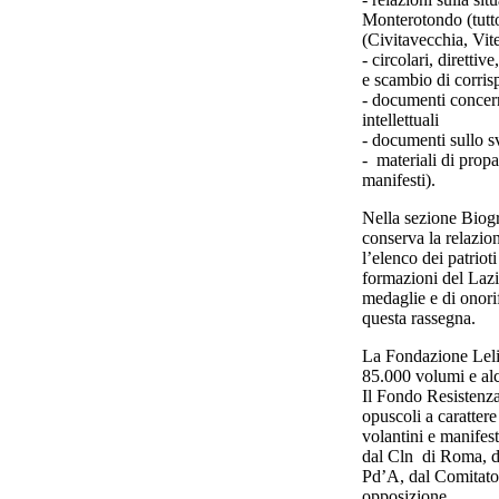
Monterotondo (tutto 
(Civitavecchia, Vit
- circolari, direttiv
e scambio di corri
- documenti concerne
intellettuali
- documenti sullo 
- materiali di propa
manifesti).
Nella sezione Biogr
conserva la relazion
l’elenco dei patriot
formazioni del Lazio
medaglie e di onorif
questa rassegna.
La Fondazione Lelio
85.000 volumi e alcu
Il Fondo Resistenza
opuscoli a caratter
volantini e manifest
dal Cln di Roma, da
Pd’A, dal Comitato d
opposizione.