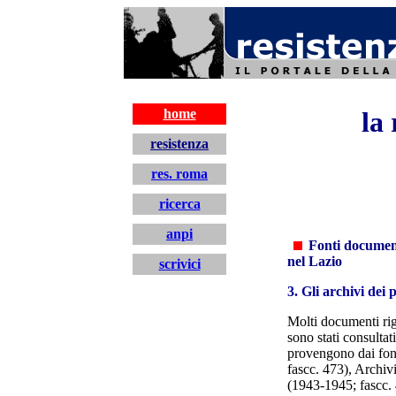
resistenza
home
la
resistenza
res. roma
ricerca
anpi
Fonti document
nel Lazio
scrivici
3. Gli archivi dei 
Molti documenti rig
sono stati consulta
provengono dai fon
fascc. 473), Archiv
(1943-1945; fascc. 