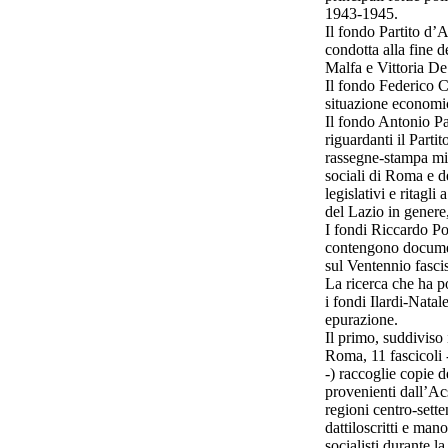
1943-1945.
Il fondo Partito d’A
condotta alla fine 
Malfa e Vittoria De 
Il fondo Federico C
situazione economic
Il fondo Antonio Par
riguardanti il Parti
rassegne-stampa min
sociali di Roma e d
legislativi e ritagli 
del Lazio in genere,
I fondi Riccardo Pol
contengono document
sul Ventennio fascis
La ricerca che ha p
i fondi Ilardi-Natale
epurazione.
Il primo, suddiviso
Roma, 11 fascicoli 
-) raccoglie copie 
provenienti dall’Ac
regioni centro-sett
dattiloscritti e mano
socialisti durante l