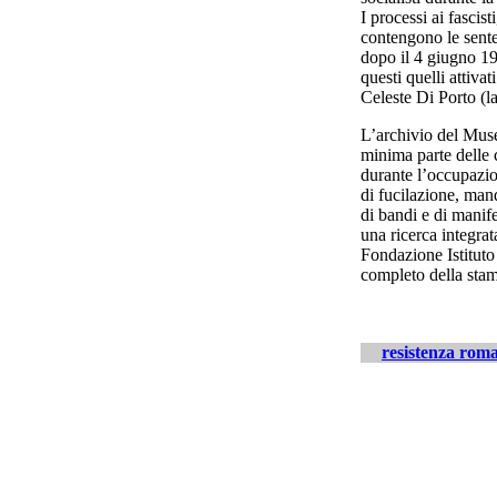
I processi ai fascis
contengono le sente
dopo il 4 giugno 194
questi quelli attiva
Celeste Di Porto (l
L’archivio del Muse
minima parte delle 
durante l’occupazi
di fucilazione, man
di bandi e di manife
una ricerca integrat
Fondazione Istituto
completo della stam
resistenza rom