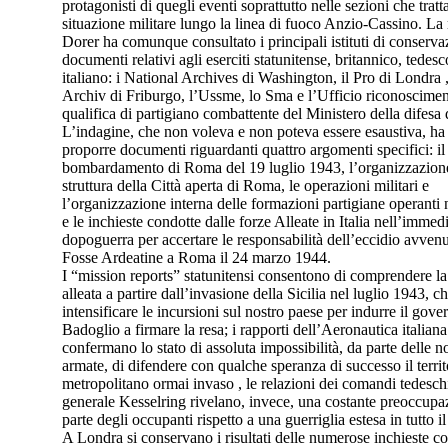
protagonisti di quegli eventi soprattutto nelle sezioni che tratt
situazione militare lungo la linea di fuoco Anzio-Cassino. La 
Dorer ha comunque consultato i principali istituti di conserva
documenti relativi agli eserciti statunitense, britannico, tedesc
italiano: i National Archives di Washington, il Pro di Londra , 
Archiv di Friburgo, l’Ussme, lo Sma e l’Ufficio riconoscimen
qualifica di partigiano combattente del Ministero della difesa
L’indagine, che non voleva e non poteva essere esaustiva, ha
proporre documenti riguardanti quattro argomenti specifici: il
bombardamento di Roma del 19 luglio 1943, l’organizzazione
struttura della Città aperta di Roma, le operazioni militari e
l’organizzazione interna delle formazioni partigiane operanti 
e le inchieste condotte dalle forze Alleate in Italia nell’immed
dopoguerra per accertare le responsabilità dell’eccidio avvenu
Fosse Ardeatine a Roma il 24 marzo 1944.
I “mission reports” statunitensi consentono di comprendere la 
alleata a partire dall’invasione della Sicilia nel luglio 1943, c
intensificare le incursioni sul nostro paese per indurre il gove
Badoglio a firmare la resa; i rapporti dell’Aeronautica italiana
confermano lo stato di assoluta impossibilità, da parte delle n
armate, di difendere con qualche speranza di successo il territ
metropolitano ormai invaso , le relazioni dei comandi tedeschi 
generale Kesselring rivelano, invece, una costante preoccupa
parte degli occupanti rispetto a una guerriglia estesa in tutto i
A Londra si conservano i risultati delle numerose inchieste co