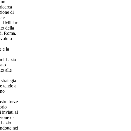
ano la
ricerca
zione di
o e
il Militar
to della
 di Roma.
 voluto
 e la
nel Lazio
iato
to alle
strategia
he tende a
rno
ostre forze
orio
inviati al
zione da
l Lazio.
ndotte nei