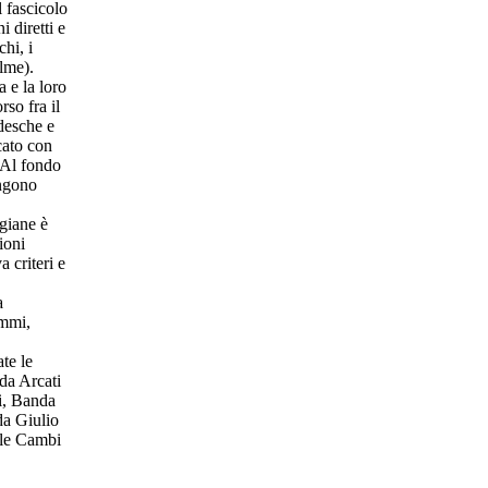
l fascicolo
i diretti e
chi, i
alme).
a e la loro
so fra il
edesche e
cato con
. Al fondo
engono
.
igiane è
ioni
 criteri e
a
ammi,
te le
nda Arcati
i, Banda
da Giulio
ile Cambi