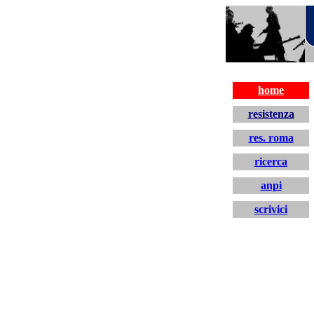
resistenza
home
resistenza
res. roma
ricerca
anpi
scrivici