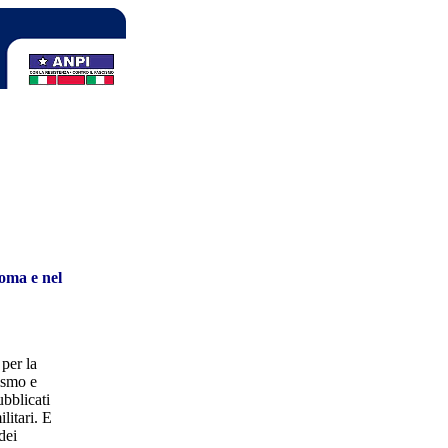
Roma e nel
per la
cismo e
ubblicati
litari. E
dei