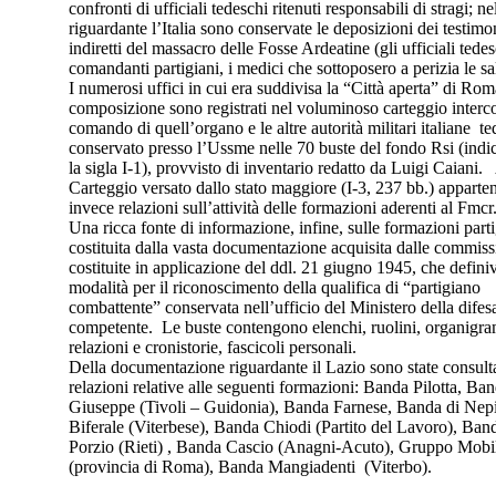
confronti di ufficiali tedeschi ritenuti responsabili di stragi; ne
riguardante l’Italia sono conservate le deposizioni dei testimon
indiretti del massacro delle Fosse Ardeatine (gli ufficiali tedes
comandanti partigiani, i medici che sottoposero a perizia le s
I numerosi uffici in cui era suddivisa la “Città aperta” di Rom
composizione sono registrati nel voluminoso carteggio intercor
comando di quell’organo e le altre autorità militari italiane t
conservato presso l’Ussme nelle 70 buste del fondo Rsi (indi
la sigla I-1), provvisto di inventario redatto da Luigi Caiani
Carteggio versato dallo stato maggiore (I-3, 237 bb.) appart
invece relazioni sull’attività delle formazioni aderenti al Fmcr
Una ricca fonte di informazione, infine, sulle formazioni part
costituita dalla vasta documentazione acquisita dalle commiss
costituite in applicazione del ddl. 21 giugno 1945, che definiva
modalità per il riconoscimento della qualifica di “partigiano
combattente” conservata nell’ufficio del Ministero della difes
competente. Le buste contengono elenchi, ruolini, organigr
relazioni e cronistorie, fascicoli personali.
Della documentazione riguardante il Lazio sono state consulta
relazioni relative alle seguenti formazioni: Banda Pilotta, Ba
Giuseppe (Tivoli – Guidonia), Banda Farnese, Banda di Nep
Biferale (Viterbese), Banda Chiodi (Partito del Lavoro), Ban
Porzio (Rieti) , Banda Cascio (Anagni-Acuto), Gruppo Mob
(provincia di Roma), Banda Mangiadenti (Viterbo).