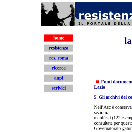
resistenza
home
l
resistenza
res. roma
ricerca
anpi
Fonti documenta
Lazio
scrivici
5. Gli archivi dei c
Nell’Asc è conservat
sezioni:
manifesti (122 esempl
consultate per quest
Governatorato-gabin