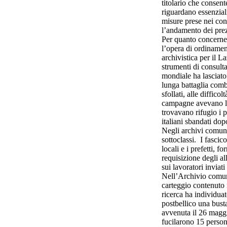
titolario che consente
riguardano essenzial
misure prese nei conf
l’andamento dei prez
Per quanto concerne 
l’opera di ordinamen
archivistica per il 
strumenti di consult
mondiale ha lasciato 
lunga battaglia comb
sfollati, alle diffico
campagne avevano le 
trovavano rifugio i p
italiani sbandati dop
Negli archivi comuna
sottoclassi. I fascico
locali e i prefetti, f
requisizione degli al
sui lavoratori inviat
Nell’Archivio comun
carteggio contenuto 
ricerca ha individuat
postbellico una bust
avvenuta il 26 maggi
fucilarono 15 perso