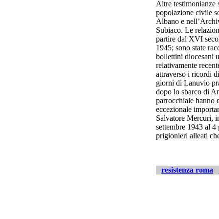
Altre testimonianze 
popolazione civile so
Albano e nell’Archiv
Subiaco. Le relazion
partire dal XVI seco
1945; sono state rac
bollettini diocesani
relativamente recente
attraverso i ricordi d
giorni di Lanuvio pra
dopo lo sbarco di An
parrocchiale hanno d
eccezionale importan
Salvatore Mercuri, in
settembre 1943 al 4 
prigionieri alleati ch
resistenza roma