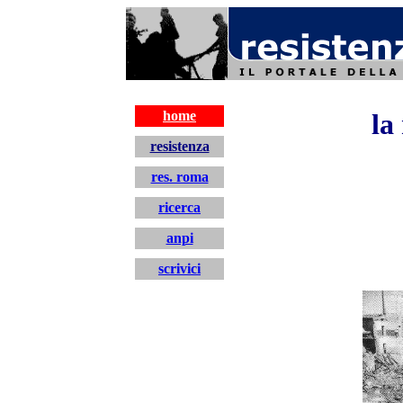
resistenza
home
la
resistenza
res. roma
ricerca
anpi
scrivici