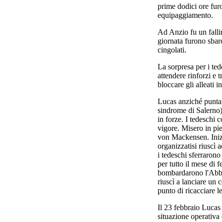
prime dodici ore furo
equipaggiamento.
Ad Anzio fu un falli
giornata furono sbarc
cingolati.
La sorpresa per i ted
attendere rinforzi e t
bloccare gli alleati 
Lucas anziché puntare
sindrome di Salerno)
in forze. I tedeschi
vigore. Misero in p
von Mackensen. Inizi
organizzatisi riuscì a
i tedeschi sferrarono
per tutto il mese di f
bombardarono l'Abba
riuscì a lanciare un 
punto di ricacciare l
Il 23 febbraio Lucas
situazione operativa