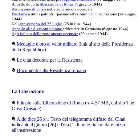
Appello dopo la
liberazione di Roma
(4 giugno 1944)
Assunzione di poteri
nelle zone ancora occupate
Proclama
a tutti i patrioti: "passare all'azione" per l'insurrezione (14 giugno
1944)
Nell'
anniversario del 25 luglio
(25 luglio 1944)
Appello alle divisioni italiane
addestrate in Germania (6 agosto 1944)
Agli italiani delle zone ancora occupate
(30 agosto 1944)
Medaglie d'oro al valor militare
(link al sito della Presidenza
della Repubblica)
Le città decorate per la Resistenza
Documenti sulla Resistenza romana
La Liberazione
Filmato sulla Liberazione di Roma
(
4.57 MB, dal sito The
Great Crusade)
Aldo dice 26 x 1
Testo del telegramma diffuso dal Clnai
indicante il giorno [26] e l'ora [1 di notte] in cui dare inizio
all'insurrezione