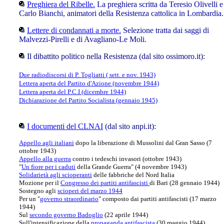
Preghiera del Ribelle.
La preghiera scritta da Teresio Olivelli e
Carlo Bianchi, animatori della Resistenza cattolica in Lombardia.
Lettere di condannati a morte.
Selezione tratta dai saggi di
Malvezzi-Pirelli e di Avagliano-Le Moli.
Il dibattito politico nella Resistenza (dal sito ossimoro.it):
Due radiodiscorsi di P. Togliatti ( sett. e nov. 1943)
Lettera aperta del Partito d'Azione (novembre 1944)
Lettera aperta del P.C.I (dicembre 1944)
Dichiarazione del Partito Socialista (gennaio 1945)
I documenti del CLNAI
(dal sito anpi.it):
Appello agli italiani
dopo la liberazione di Mussolini dal Gran Sasso (7
ottobre 1943)
Appello alla guerra
contro i tedeschi invasori (ottobre 1943)
"
Un fiore per i caduti
della Grande Guerra" (4 novembre 1943)
Solidarietà agli scioperanti
delle fabbriche del Nord Italia
Mozione per il
Congresso dei partiti antifascisti
di Bari (28 gennaio 1944)
Sostegno agli
scioperi del marzo 1944
Per un "
governo straordinario
" composto dai partiti antifascisti (17 marzo
1944)
Sul
secondo governo Badoglio
(22 aprile 1944)
Sull'intensificazione della
propaganda antifascista
(30 maggio 1944)