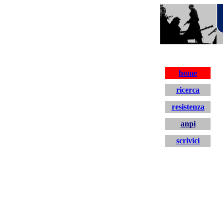
resistenza
home
ricerca
resistenza
anpi
scrivici
home